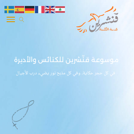
موسوعة قنّشرين للكنائس والأديرة
في كل حجر حكاية، وفي كل مذبح نور يضيء درب الأجيال