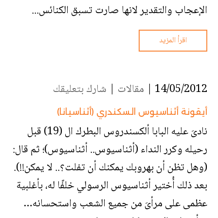
الإعجاب والتقدير لانها صارت تسبق الكنائس...
اقرأ المزيد
14/05/2012 |
مقالات
|
شارك بتعليقك
أيقونة أثناسيوس السكندري (أثناسيانا)
نادىَ عليه البابا ألكسندروس البطرك ال (19) قبل
رحيله وكرر النداء (أثناسيوس.. أثناسيوس)؛ ثم قال:
(وهل تظن أن بهروبك يمكنك أن تفلت؟.. لا يمكن!!).
بعد ذلك أُختير أثناسيوس الرسولي خلفًا له، بأغلبية
عظمى على مرأىَ من جميع الشعب واستحسانه…