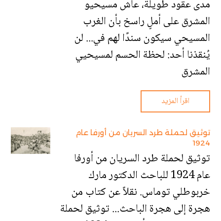
مدى عقود طويلة، عاش مسيحيو
المشرق على أملٍ راسخ بأن الغرب
المسيحي سيكون سندًا لهم في... لن
يُنقذنا أحد: لحظة الحسم لمسيحيي
المشرق
اقرأ المزيد
توثيق لحملة طرد السريان من أورفا عام
1924
توثيق لحملة طرد السريان من أورفا
عام 1924 للباحث الدكتور مارك
خربوطلي توماس. نقلاً عن كتاب من
هجرة إلى هجرة الباحث... توثيق لحملة