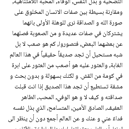
التضحية و بذل النفس, الوفاء, المحبة اللامتناهية,
ومقارنة بسيطة بين صفات الانسان المخلوق على
صورة الله و الصداقة نرى للوهلة الأولى بانهما
يشتركان في صفات عديدة و من الصعوبة فصلهما
عن بعضهما البعض, فتصوروا, كم هو صعب لا بل
شبه مستحيل أن تجد صديقاً حقيقياً في هذا العالم
الغابة, والعثور عليه هو أصعب من العثور على ابرة
في كومة من القش. و لكنك بسهولة و بدون بحث و
مشقة تستطيع أن تجد هذا الصديق إذا انت قبلت
صداقته و كيف لا و هو الوفي, المحب, الطاهر
العفيف, الصادق الأمين, المتسامح, الذي بذل نفسه
فداءً عني و عنك و عن العالم أجمع دون أن ينظر الى