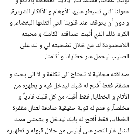
لوننا, أعمالنا, معتقداتنا, ايادينا الملطخة بالآثام و
عقولنا التي تسيطر عليها الأوهام و الأفكار الشريرة,
و دون أن يتوقف عند قلوبنا التي أثقلتها البغضاء, و
الكره. ذلك الذي أثبت صداقته الكاملة و محبته
اللامحدودة لنا من خلال تضحيته لي و لك على
الصليب ليحمل عار خطايانا و أثامنا.
صداقته مجانية لا تحتاج الى تكلفة و لا الى بحث و
مشقة, فقط أفتح له قلبك ليدخل فيه و يطهره من
الأثام و الخطايا, فقط أقبله من كل قلبك فادياً و
مخلصاً, و قدم له توبة حقيقية صادقة لتنال مغفرة
الخطايا, فقط أفتح له بابك ليدخل و يتعشى معك
لتنال غار النصر على أبليس من خلال قبوله و تطهيره