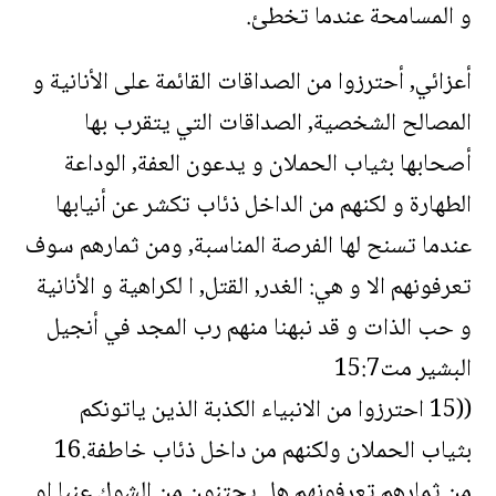
و المسامحة عندما تخطئ.
أعزائي, أحترزوا من الصداقات القائمة على الأنانية و
المصالح الشخصية, الصداقات التي يتقرب بها
أصحابها بثياب الحملان و يدعون العفة, الوداعة
الطهارة و لكنهم من الداخل ذئاب تكشر عن أنيابها
عندما تسنح لها الفرصة المناسبة, ومن ثمارهم سوف
تعرفونهم الا و هي: الغدر, القتل, ا لكراهية و الأنانية
و حب الذات و قد نبهنا منهم رب المجد في أنجيل
البشير مت15:7
((15 احترزوا من الانبياء الكذبة الذين ياتونكم
بثياب الحملان ولكنهم من داخل ذئاب خاطفة.16
من ثمارهم تعرفونهم.هل يجتنون من الشوك عنبا او