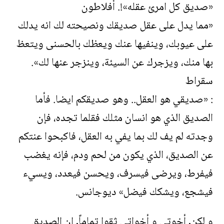
«صديق كل امرئ عقله»!. أفلاطون
«مما يدل على عقل صديقك ونصيحته لك انه يدلك
على عيوبك، وينفيها عنك ويعظك بالحسنى ويتعظ
بها منك، ويزجرك عن السيئة، وينزجر عنها لك».
سقراط
: «صديقي هو العقل.. وهو صديقكم ايضا. فأما
الصديق الذي هو انسان مثلك فقلما تجده، فإن
وجدته لم يف لك بما يفي به العقل، فاكبحوا عنتكم
عن الصديق، الذي يكون من لحم ودم، فإنه يغضب
فيفرط، ويرضى فيسرف، ويحسن فيعدد، ويسيء
فيشجع، ويشكك فيضل» ديوجانس.
و لكن, أخوتي و أخواتي ثقوا تماماً, ان الصديق