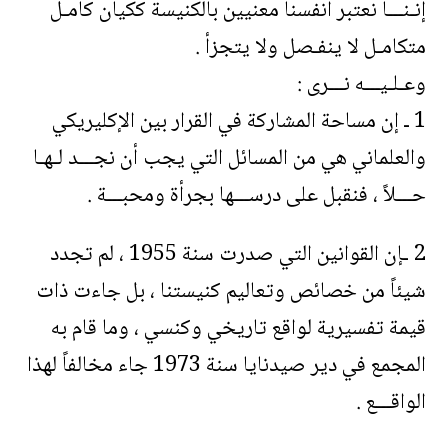
إنـنـــا نعتبر أنفسنا معنيين بالكنيسة ككيان كامـل
متكامـل لا ينفـصل ولا يتجزأ .
وعـلـيـــه نـــرى :
1 ـ إن مساحة المشاركة في القرار بين الإكليريكي
والعلماني هي من المسائل التي يجب أن نجـــد لـهـا
حـــلاً ، فنقبل على درســـها بجرأة ومحبـــة .
2 ـإن القوانين التي صدرت سنة 1955 ، لم تجدد
شيئاً من خصائص وتعاليم كنيستنا ، بل جاءت ذات
قيمة تفسيرية لواقع تاريخي وكنسي ، وما قام به
المجمع في دير صيدنايا سنة 1973 جاء مخالفاً لهذا
الواقـــع .