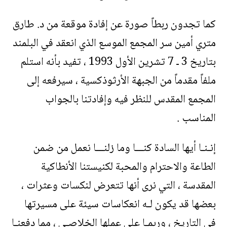
كما تجدون ربطاً صورة عن إفادة موقعة من د. طارق
متري أمين سر المجمع الموسع الذي انعقد في البلمند
بتاريخ 3 ـ 7 تشرين الأول 1993 ، تفيد بأنه استلم
ملفاً مقدماً من الجبهة الأرثوذكسية ، سيرفعه إلى
المجمع المقدس للنظر فيه وإفادتنا بالجواب
المناسب .
إنـنـا أيها السادة كنـــا وما زلنـــا نعمل من ضمن
الطاعة والاحترام والمحبة لكنيستنا الأنطاكية
المقدسة ، التي نرى أنها تتعرض لنكسات وعثرات ،
بعضها قد يكون لـه انعكاسات سيئة على مسيرتها
في التاريخ ، وربمـا على عملها الخلاصـي ، مما دفعنـا