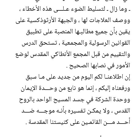
ـ وما زال ـ لتسليط الضوء عـلـــى هذه الأخطاء ،
ووصف العلاجات لها ، والجبهة الأرثوذكسية على
يقين بأن جميع مطالبـها المنصبة على تطبيق
القوانين الرسولية والمجمعية ، تستحق الدرس
والتقييم من قبل المجمع الأنطاكي المقدس لوضع
الأمور في نصابها الصحيح .
إن اطلاعنـا لكم اليوم من جديد على مـا سبق
ورفعناه إليكم ، إنما هو نابع من وحـــدة الإيمان
ووحدة الشركة في جسد المسيح الواحد بالروح
القدس ، ولا يمكـن تفسيره بأنـه موجـــه ضـــد
أحـــد مـــن القائمـين على كنيستنا المقدسة .