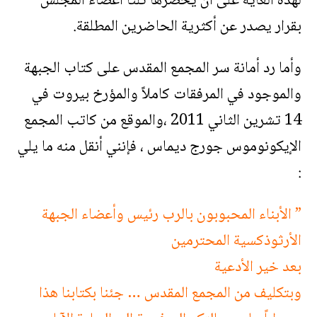
لهذه الغاية على أن يحضرها ثلثا أعضاء المجلس
بقرار يصدر عن أكثرية الحاضرين المطلقة.
وأما رد أمانة سر المجمع المقدس على كتاب الجبهة
والموجود في المرفقات كاملاً والمؤرخ بيروت في
14 تشرين الثاني 2011 ،والموقع من كاتب المجمع
الإيكونوموس جورج ديماس ، فإنني أنقل منه ما يلي
:
” الأبناء المحبوبون بالرب رئيس وأعضاء الجبهة
الأرثوذكسية المحترمين
بعد خير الأدعية
وبتكليف من المجمع المقدس … جئنا بكتابنا هذا