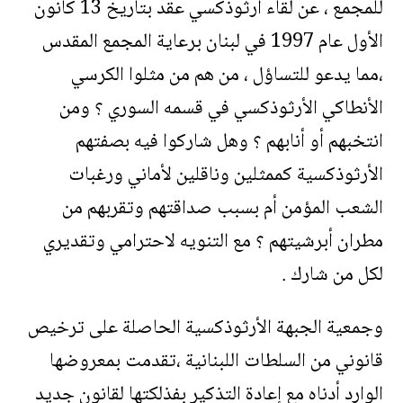
للمجمع ، عن لقاء أرثوذكسي عقد بتاريخ 13 كانون
الأول عام 1997 في لبنان برعاية المجمع المقدس
،مما يدعو للتساؤل ، من هم من مثلوا الكرسي
الأنطاكي الأرثوذكسي في قسمه السوري ؟ ومن
انتخبهم أو أنابهم ؟ وهل شاركوا فيه بصفتهم
الأرثوذكسية كممثلين وناقلين لأماني ورغبات
الشعب المؤمن أم بسبب صداقتهم وتقربهم من
مطران أبرشيتهم ؟ مع التنويه لاحترامي وتقديري
لكل من شارك .
وجمعية الجبهة الأرثوذكسية الحاصلة على ترخيص
قانوني من السلطات اللبنانية ،تقدمت بمعروضها
الوارد أدناه مع إعادة التذكير بفذلكتها لقانون جديد