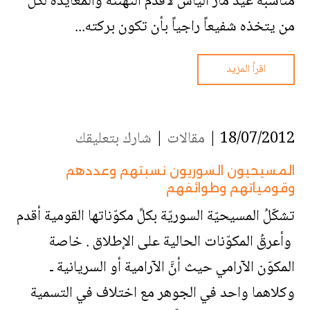
مناسبة عيد مار الياس لأقدم التهنئة والمعايدة لكل
من يتخذه شفيعاً راجياً بأن تكون بركته...
اقرأ المزيد
18/07/2012 |
مقالات
|
شارك بتعليقك
المسيحيون السوريون نسبتهم وعددهم
وقومياتهم وطوائفهم
تشكّلُ المسيحيّة السوريّة بكلِّ مكوّناتها القومية أقدم
ُ وأعرقُ المكوّنات الحالية على الإطلاق . خاصة
المكوّن الآرامي حيث أنَّ الآرامية أو السريانية ـ
وكلاهما واحد في الجوهر مع اختلاف في التسمية