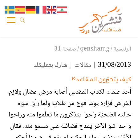
الرئيسية
/
qenshamg
/
صفحة 31
31/08/2013 |
مقالات
|
شارك بتعليقك
كيف يتخيّرون المقاعد؟!
أحد علماء الكتاب المقدس أصابه مرض عضال ولازم
الفراش فزاره يوما فوج من طلاّبه ولمّا رأوا سوء
حالته الصّحيّة راحوا يتذكّرون ما تعلّموا منه وراحوا
واحدا تلو الآخر يمدح فضائله على مسمع منه. فقال
الأوّل: منذ سليمان الحكيم لم يقم في شعبنا أحكم