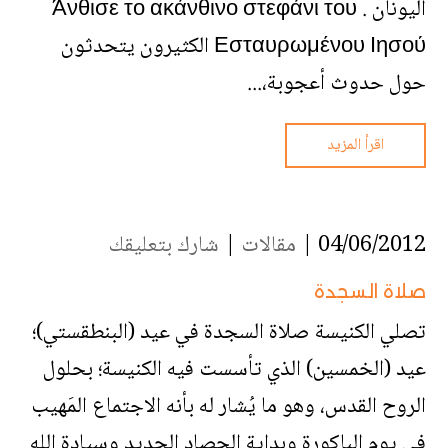
اليونان . Άνθισε το ακάνθινο στεφάνι του
Εσταυρωμένου Ιησού الكثيرون يتحدثون
حول حدوث أعجوبة،...
اقرأ المزيد
04/06/2012 |
مقالات
|
شارك بتعليقك
صلاة السجدة
تصلي الكنيسة صلاة السجدة في عيد (البنطقستي)؛
عيد (الخمسين) الذي تأسست فيه الكنيسة؛ بحلول
الروح القدس، وهو ما يُشار له بأنه الاجتماع المَهيب
في يوم الباكورة وبداية الحصاد الجديد وسيادة الله