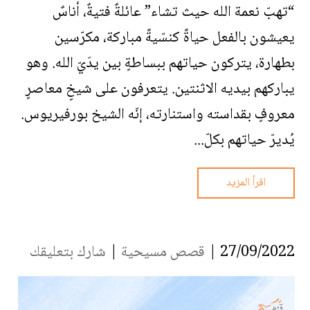
“تهبّ نعمة الله حيث تشاء” عائلةٌ فتيةٌ، أناسٌ
يعيشون بالفعل حياةً كنسّيةً مباركة، مكرّسين
بطهارة، يتركون حياتهم ببساطةٍ بين يدَيّ الله. وهو
يباركهم بيديه الاثنتين. يتعرفون على شيخٍ معاصرٍ
معروفٍ بقداسته واستنارته، إنّه الشيخ بورفيريوس.
يُديرّ حياتهم بكلّ...
اقرأ المزيد
27/09/2022 |
قصص مسيحية
|
شارك بتعليقك