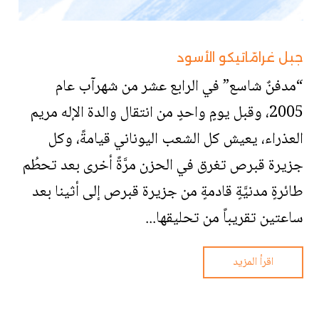
جبل غرامّاتيكو الأسود
“مدفنٌ شاسع” في الرابع عشر من شهرآب عام
2005، وقبل يومٍ واحدٍ من انتقال والدة الإله مريم
العذراء، يعيش كل الشعب اليوناني قيامةً، وكل
جزيرة قبرص تغرق في الحزن مرَّةً أخرى بعد تحطُم
طائرةٍ مدنيَّةٍ قادمةٍ من جزيرة قبرص إلى أثينا بعد
ساعتين تقريباً من تحليقها...
اقرأ المزيد