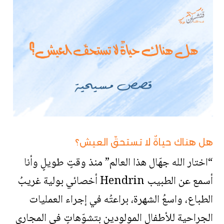
هل هناك حياةٌ لا تستحقّ العيش؟
“اختار الله جهّال هذا العالم” منذ وقتٍ طويلٍ وأنا
أسمع عن الطبيب Hendrin أخصائي بولية غريبُ
الطباع، واسعُ الشهرة، براعتُه في إجراء العمليات
الجراحية للأطفال المولودين بتشوّهاتٍ في المجاري