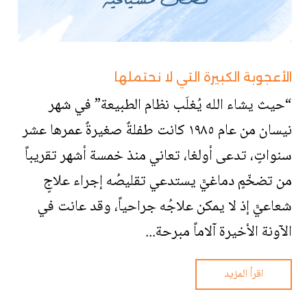
الأعجوبة الكبيرة التي لا نحتملها
“حيث يشاء الله يُغلَب نظام الطبيعة” في شهر
نيسان من عام ١٩٨٥ كانت طفلةٌ صغيرةٌ عمرها عشر
سنواتٍ، تدعى أولغا، تعاني منذ خمسة أشهر تقريباً
من تضخّمٍ دماغيًّ يستدعي تقليصُه إجراء علاجٍ
شعاعيًّ إذ لا يمكن علاجُه جراحياً، وقد عانت في
الآونة الأخيرة آلاماً مبرحة...
اقرأ المزيد