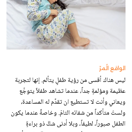
الواقع الُمرّ
ليس هناك أقسى من رؤية طفلٍ يتألم. إنها لتجربة
عظيمة ومؤلمةٍ جداً، عندما تشاهد طفلاً يتوجَّع
ويعاني وأنت لا تستطيع ان تقدَّم له المساعدة،
ولستَ متأكداً من شفائه التامّ. وخاصةً عندما يكون
الطفل صبوراً، لطيفاً، وبلا أدنى شكَّ ذو براءةٍ