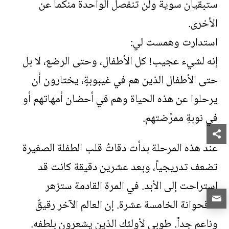
ستبقيان سويةً ولن تنفصل الواحدة منكما عن
الأخرى.
استدارت وهمست لي:
إنه لشيء عجيب! كل الأطفال، وحتى الرضع، لا بل
حتى الأطفال الذين هم في غيبوبةٍ، يختارون أن
يرحلوا عن هذه الحياة وهم في أحضان أمهاتهم أو
في نوبةِ ممرِّضتهم.
عند هذه المرحلة بدأت دقاتُ قلب الطفلة الصغيرة
تضعف تدريجياً، وبعد عشرين دقيقة كانت قد
استراحت إلى الأبد. في المرة القادمة ستزهر
الأقحوانة الخامسة عشرة. إن العالم الآخر رقيقٌ
وناعم جداً. طوبى لأولئك الذين يشعرون بلطفه.