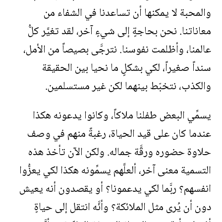
والمحبة لا يمكنها أن تساعدنا في الشفاء من
معاناتنا. نحن بحاجةٍ إلى شيءٍ آخر، لقد تغيَّر كلُّ
عالمنا، وأظلمت نفوسنا. نترجَّى بصيصاً من الأمل،
سنداً صغيراً، لكي بشكلٍ ما نحيا بين الحقيقة
والكذب، نتخبّط بينهما لكن غير مستسلمين.
يسمِّي البعض طفلنا ملاكاً، وكانوا يدعونه هكذا
عندما كان على قيد الحياة، رغبةً منهم في وصف
حلاوة حضوره ورقَّة جماله. ولكن الآن تأخذ هذه
التسمية معنى آخر، ألعلَّهم يسمِّونه هكذا لكي يعزُّوا
انفسهم؟ ربَّما لكي يدعمونا؟ أو يقصدون أنه يعيش
دون أن يُرى مثل الملائكة؟ وأنَّه انتقل إلى حياةٍ