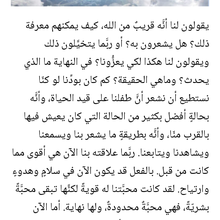
يقولون لنا أنَّه قريبٌ من الله، كيف يمكنهم معرفة
ذلك؟ هل يشعرون به؟ أو ربَّما يتخيَّلون ذلك
ويقولون لنا هكذا لكي يعزُّونا؟ في النهاية ما الذي
يحدث؟ وماهي الحقيقة؟ كم كان بودِّنا لو كنّا
نستطيع أن نشعر أنَّ طفلنا على قيد الحياة، وأنَّه
بحالةٍ أفضل بكثير من الحالة التي كان يعيش فيها
بالقرب منّا، وأنَّه بطريقةٍ ما يشعر بنا ويسمعنا
ويشاهدنا ويتابعنا. ربَّما علاقته بنا الآن هي أقوى مما
كانت من قبل. بالفعل قد يكون الآن في سلامٍ وهدوءٍ
وارتياح. لقد كانت محبَّتنا له قويةً لكنَّها تبقى محبَّةً
بشريّةً، فهي محبَّةٌ محدودةٌ، ولها نهاية. أما الآن