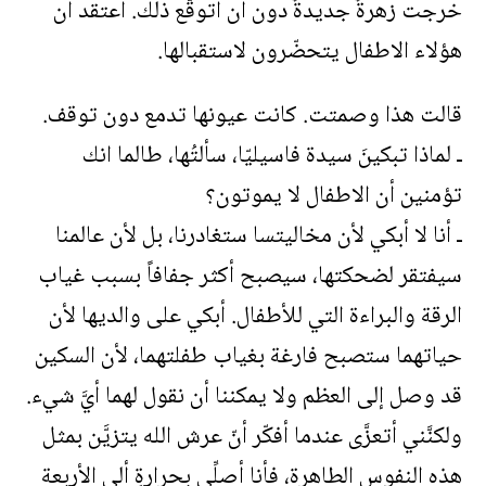
خرجت زهرةٌ جديدةٌ دون ان اتوقّع ذلك. اعتقد ان
هؤلاء الاطفال يتحضّرون لاستقبالها.
قالت هذا وصمتت. كانت عيونها تدمع دون توقف.
ـ لماذا تبكينَ سيدة فاسيليّا، سألتُها، طالما انك
تؤمنين أن الاطفال لا يموتون؟
ـ أنا لا أبكي لأن مخاليتسا ستغادرنا، بل لأن عالمنا
سيفتقر لضحكتها، سيصبح أكثر جفافاً بسبب غياب
الرقة والبراءة التي للأطفال. أبكي على والديها لأن
حياتهما ستصبح فارغة بغياب طفلتهما، لأن السكين
قد وصل إلى العظم ولا يمكننا أن نقول لهما أيَّ شيء.
ولكنَّني أتعزَّى عندما أفكّر أنّ عرش الله يتزيَّن بمثل
هذه النفوس الطاهرة، فأنا أصلِّي بحرارةٍ ألى الأربعة