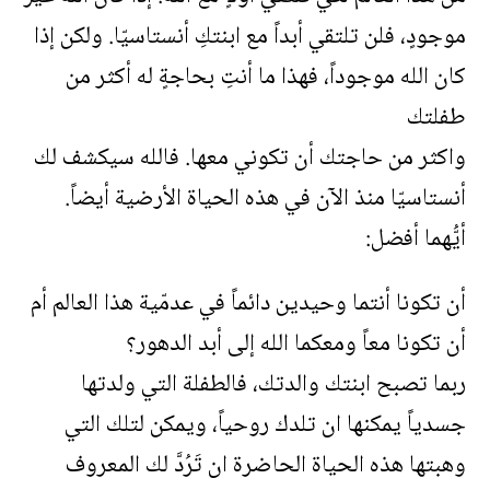
موجودٍ، فلن تلتقي أبداً مع ابنتكِ أنستاسيّا. ولكن إذا
كان الله موجوداً، فهذا ما أنتِ بحاجةٍ له أكثر من
طفلتك
واكثر من حاجتك أن تكوني معها. فالله سيكشف لك
أنستاسيّا منذ الآن في هذه الحياة الأرضية أيضاً.
أيُّهما أفضل:
أن تكونا أنتما وحيدين دائماً في عدمّية هذا العالم أم
أن تكونا معاً ومعكما الله إلى أبد الدهور؟
ربما تصبح ابنتك والدتك، فالطفلة التي ولدتها
جسدياً يمكنها ان تلدك روحياً، ويمكن لتلك التي
وهبتها هذه الحياة الحاضرة ان تَرُدَّ لك المعروف