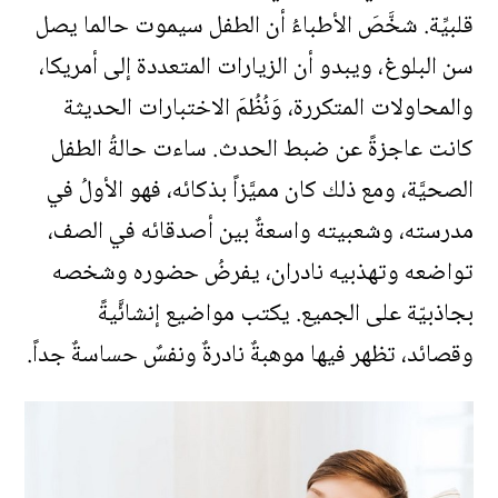
قلبيِّة. شخَّصَ الأطباءُ أن الطفل سيموت حالما يصل
سن البلوغ، ويبدو أن الزيارات المتعددة إلى أمريكا،
والمحاولات المتكررة، وَنُظُمَ الاختبارات الحديثة
كانت عاجزةً عن ضبط الحدث. ساءت حالةُ الطفل
الصحيَّة، ومع ذلك كان مميَّزاً بذكائه، فهو الأولُ في
مدرسته، وشعبيته واسعةٌ بين أصدقائه في الصف،
تواضعه وتهذبيه نادران، يفرضُ حضوره وشخصه
بجاذبيّة على الجميع. يكتب مواضيع إنشائَّيةً
وقصائد، تظهر فيها موهبةٌ نادرةٌ ونفسٌ حساسةٌ جداً.