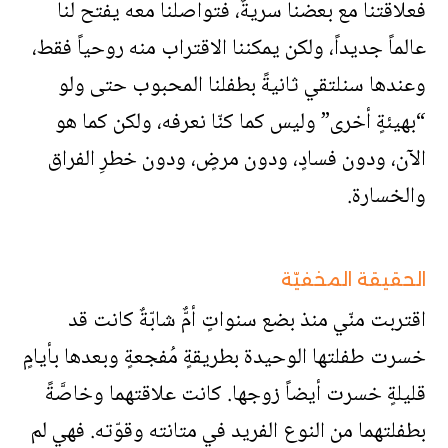
فعلاقتنا مع بعضنا سريةٌ، فتواصلنا معه يفتح لنا
عالماً جديداً، ولكن يمكننا الاقتراب منه روحياً فقط،
وعندها سنلتقي ثانيةً بطفلنا المحبوب حتى ولو
“بهيئةٍ أخرى” وليس كما كنّا نعرفه، ولكن كما هو
الآن، ودون فسادٍ، ودون مرضٍ، ودون خطرِ الفراق
والخسارة.
الحقيقة المخفيّة
اقتربت منّي منذ بضع سنواتٍ أمٌّ شابّةٌ كانت قد
خسرت طفلتها الوحيدة بطريقةٍ مُفجعةٍ وبعدها بأيامٍ
قليلةٍ خسرت أيضاً زوجها. كانت علاقتهما وخاصَّةً
بطفلتهما من النوع الفريد في متانته وقوّته. فهي لم