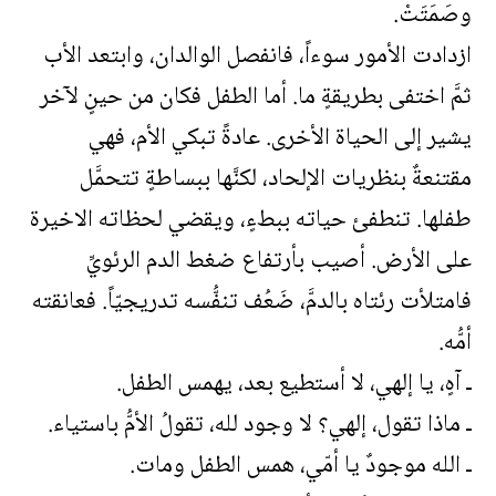
وصَمَتَتْ.
ازدادت الأمور سوءاً، فانفصل الوالدان، وابتعد الأب
ثمَّ اختفى بطريقةٍ ما. أما الطفل فكان من حينٍ لآخر
يشير إلى الحياة الأخرى. عادةً تبكي الأم، فهي
مقتنعةٌ بنظريات الإلحاد، لكنَّها ببساطةٍ تتحمَّل
طفلها. تنطفئ حياته ببطءٍ، ويقضي لحظاته الاخيرة
على الأرض. أصيب بأرتفاع ضغط الدم الرئويِّ
فامتلأت رئتاه بالدمَّ، ضَعُف تنفُّسه تدريجيّاً. فعانقته
أمُّه.
ـ آهٍ، يا إلهي، لا أستطيع بعد، يهمس الطفل.
ـ ماذا تقول، إلهي؟ لا وجود لله، تقولُ الأمُّ باستياء.
ـ الله موجودٌ يا أمّي، همس الطفل ومات.