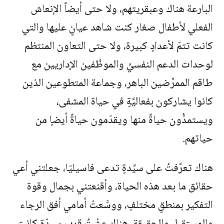
البارعة هناك وعبقريتهم، ولا حتى أيضاً الإنعاش
الفعلي لأطفال صغار كنت شاهد عيانٍ عليها والتي
كانت تتمّ لأعدادٍ كبيرة، ولا حتى التعاون المنتظم
لوحدات الدعم النفسيِّ والموظّفين الإداريين مع
طاقم الممرِّضين الباهر، وجماعة المتطوعين الذين
كانوا يشاركون بفعاليَّةٍ في حياة المشفى،
ويستمدُّون حياةً منها ويقدّمون حياةً أيضاٍ من
حياتهم.
هناك تعرَّفتُ على سيِّدةٍ تدعى فاسيليّا، جعلتني أعي
حقائق ما بعد هذه الحياة، وأقنعتني بجمال وقوة
التفكير بمنطقٍ مختلفٍ، ووسَّعتْ أمامي أفق الرجاء