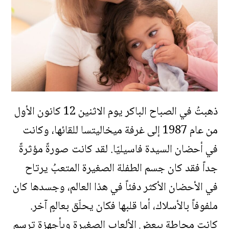
ذهبتُ في الصباح الباكر يوم الاثنين 12 كانون الأول
من عام 1987 إلى غرفة ميخاليتسا للقائها، وكانت
في أحضان السيدة فاسيليّا. لقد كانت صورةً مؤثرةً
جداً فقد كان جسم الطفلة الصغيرة المتعبُ يرتاح
في الأحضان الأكثر دفئاً في هذا العالم، وجسدها كان
ملفوفاً بالأسلاك، أما قلبها فكان يحلّق بعالمٍ آخر.
كانت محاطة ببعض الألعاب الصغيرة وبأجهزةٍ ترسم