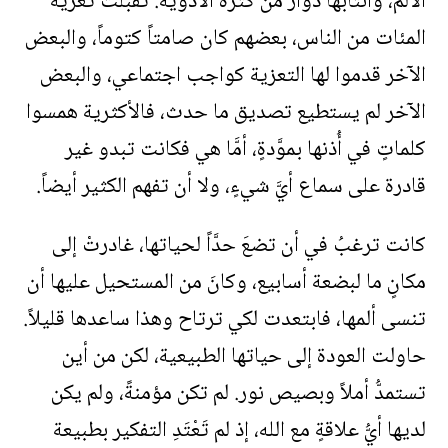
الألم، وانتابها دوارٌ من كثرة الأدوية. تقبَّلتْ تعزية
المئات من الناس، بعضهم كان صامتاً كتوماً، والبعض
الآخر قدموا لها التعزية كواجب اجتماعي، والبعض
الآخر لم يستطيع تصديق ما حدث، فالأكثرية همسوا
كلماتٍ في أُذنها بموَّدةٍ، أمَّا هي فكانت تبدو غير
قادرة على سماع أيَّ شيءٍ، ولا أن تفهم الكثير أيضاً.
كانت ترغبُ في أن تضعَ حدَّاً لحياتها، غادرتْ إلى
مكانٍ ما لبضعة أسابيع، وكانَ من المستحيل عليها أن
تنسى ألمها، فابتعدت لكي ترتاح وهذا ساعدها قليلاً.
حاولت العودة إلى حياتها الطبيعية، لكن من أين
تستمدُّ أملاً وبصيص نور. لم تكن مؤمنةً، ولم يكن
لديها أيُّ علاقةٍ مع الله، إذ لم تَعْتَدِ التفكير بطبيعة