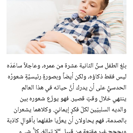
بلغ الطفل سنِّ الثانية عشرة من عمره، وعاجلاً ساعَدَه
ليس فقط ذكاؤه، ولكن أيضاً وبصورةٍ رئيسيَّةٍ شعورُه
الحدسيُّ على أن يدرك أنَّ حياته في هذا العالم
ينتهي خلال وقتٍ قصير. فهو يوزّع شعوره بين
والديه السلبيّين لكلّ فكرٍ إيمانيّ. وكلاهما يشعران
بالصدمة، فهم يحاولان أن يعزَّيا طفلهما بأقوالٍ كاذبة
وبحججٍ غير مقنعةٍ من قبيل “لا تبالغ، كلُّ شيءٍ