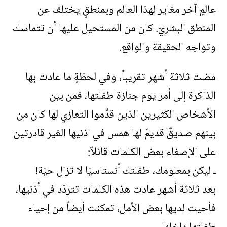
عالمٍ آخر مغاير لهذا العالم وبمنطقٍ يختلف عن
المنطق البشريّ. كان من المستحيل عليها أن تتماسك
وتواجه الحقيقة والواقع.
مضت ثلاثة أشهر تقريباً، وفي لحظةٍ ما عادت بها
الذاكرة إلى أمر يوم جنازة طفلتها، فمن بين
الأشخاص الكثيرين الذين قدَّموا التعازي لها كان من
بينهم صديقٌ قديمٌ لها همس في اذنيها الغير قادرتين
على الإصغاء بعض الكلمات قائلاً:
ـ ليكن بمعلومك، طفلتك أنستاسيّا لا تزال حيّة!
بعد ثلاثة أشهر عادت هذه الكلمات تتردّد في أذنيها،
فأحيت لديها بعض الأمل، تمكنت أيضاً من إحياء