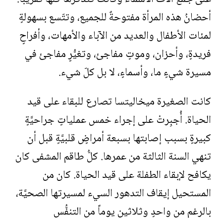
أحضانُ هذه المرأة مفتوحةٌ للجميع، وتتّسع بسهولةٍ
لمئات الأطفال والعديد من الآباء والأمهات، وأفراحٍ
فريدةٍ، وأحزان، وموتٍ مفاجئ، وتغيُّرٍ مفاجئ في
مسيرة شيءٍ ما، وأسماءٍ، لا بل كلّ شيء.
كانت الصغيرة ميخاليتسا تصارع للبقاء على قيد
الحياة. أُجبِرتْ على إجراء خمس عملياتٍ جراحيَّةٍ
كبيرةٍ بسبب إصابتها بسبعة أمراضٍ قلبيَّةٍ قبل أن
تنهي السنة الثالثة من عمرها. كلُّ طاقم المشفى كان
يكافح لإبقاء الطفلة على قيد الحياة. كان من
المستحيل إيقاف التدهور السيء لمسيرتها الصحيَّة،
بالرغم من واحدٍ وثلاثين يوماً من التنفُّس