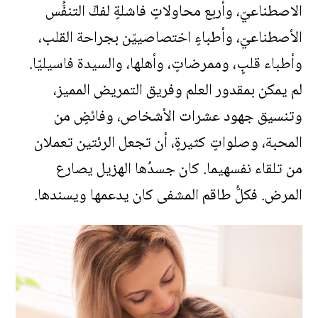
الاصطناعيّ، وأربع محاولاتٍ فاشلةٍ لفكِّ التنفُّس
الأصطناعيّ، وأطباءٍ اختصاصييّن بجراحة القلب،
وأطباء قلبٍ، وممرضاتٍ، وأهلها، والسيدة فاسيليّا.
لم يمكن بمقدور العلم وفريق التمريض المميز،
وتنسيق جهود عشرات الأشخاص، وفائضٍ من
المحبة، وصلواتٍ كثيرةٍ، أن تجعل الرئتين تعملان
من تلقاء نفسهيما. كان جسدُها الهزيل يصارع
المرض. فكلُّ طاقم المشفى كان يدعمها ويسندها.