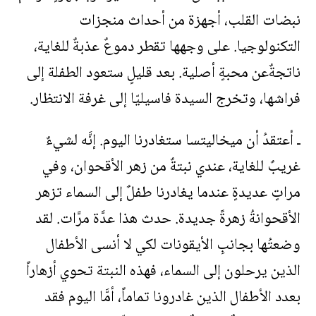
نبضات القلب، أجهزة من أحداث منجزات
التكنولوجيا. على وجهها تقطر دموعٌ عذبةٌ للغاية،
ناتجةٌعن محبةٍ أصلية. بعد قليلٍ ستعود الطفلة إلى
فراشها، وتخرج السيدة فاسيليّا إلى غرفة الانتظار.
ـ أعتقدُ أن ميخاليتسا ستغادرنا اليوم. إنَّه لشيءٌ
غريبٌ للغاية، عندي نبتةٌ من زهر الأقحوان، وفي
مراتٍ عديدةٍ عندما يغادرنا طفلٌ إلى السماء تزهر
الأقحوانةُ زهرةً جديدة. حدث هذا عدَّة مرَّات. لقد
وضعتُها بجانبِ الأيقونات لكي لا أنسى الأطفال
الذين يرحلون إلى السماء، فهذه النبتة تحوي أزهاراً
بعدد الأطفال الذين غادرونا تماماً، أمَّا اليوم فقد