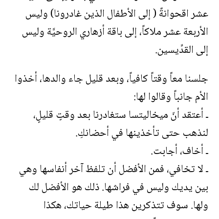
عشر اقحوانةً ( إلى الأطفال الذين غادرونا) وليس
الأربعة عشر ملاكاً، إلى باقة أزهاري الروحيَّة وليس
إلى القدِّيسين.
جلسنا معاً وقتاً كافياً، وبعد قليل جاء والدها، أخذوا
الأم جانباً وقالوا لها:
ـ أعتقد أنّ ميخاليتسا ستغادرنا بعد وقتٍ قليلٍ،
لنذهب حتى تأخذينها في أحضانكِ.
ـ أخاف، أجابت.
ـ لا تخافي، فمن الأفضل أن تلفظ آخر أنفاسها وهي
بين يديك وليس في فراشها. ذلك هو الأفضل لك
ولها. سوف تتذكرين هذا طيلة حياتك، هكذا