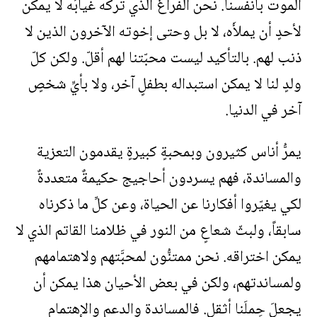
الموت بأنفسنا. نحن الفراغُ الذي تركه غيابُه لا يمكن
لأحدٍ أن يملأَه، لا بل وحتى إخوته الآخرون الذين لا
ذنب لهم. بالتأكيد ليست محبّتنا لهم أقلّ. ولكن كلّ
ولدٍ لنا لا يمكن استبداله بطفلٍ آخر، ولا بأيِّ شخصٍ
آخر في الدنيا.
يمرُّ أناس كثيرون وبمحبةٍ كبيرةٍ يقدمون التعزية
والمساندة، فهم يسردون أحاجيج حكيمةٌ متعددةٌ
لكي يغيّروا أفكارنا عن الحياة، وعن كلِّ ما ذكرناه
سابقاً، ولبثّ شعاعٍ من النور في ظلامنا القاتم الذي لا
يمكن اختراقه. نحن ممتنُّون لمحبَّتهم ولاهتمامهم
ولمساندتهم، ولكن في بعض الأحيان هذا يمكن أن
يجعلَ حِملَنا أثقل. فالمساندة والدعم والإهتمام