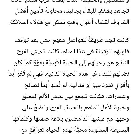
والمستقبل والحقيقة. هناك عِشْتُ قرب سيدّةٍ كانت
تجاهد بشغفٍ للبقاء بجانبنا، محاولةً تأمين أفضل
الظروف لقضاء أطول وقتٍ ممكن مع هؤلاء الملائكة.
كانت تجد طريقةً للتواصل معهم حتى بعد توقف
قلوبهم الرقيقة في هذا العالم، كانت تعيش الفرح
الناتج عن رحيلهم إلى الحياة الأبديّة بقوّةٍ كما كان
نضالهم للبقاء في هذه الحياة الفانية. فهي لم تُعَرِّ أبداً
بأقوالٍ نموذجيةٍ أو مثالية. لم تُسْدِ أبداً نصائح
وشعارات، فكانت تجمع بين عيش الألم العميق
وخبرة الأمل المفعم بالحياة. الفرح واضحٌ على
وجهها مع عينيها الدامعتين، بلاغة صمتها وكلماتها
البسيطة المملوءة محبَّةً لهذه الحياة تترافق مع