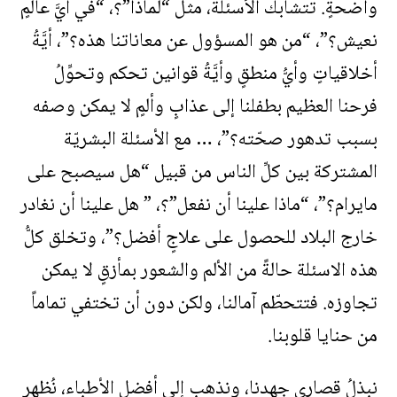
واضحةٍ. تتشابك الأسئلة، مثل “لماذا”؟، “في أيَّ عالمٍ
نعيش؟”، “من هو المسؤول عن معاناتنا هذه؟”، أيَّةُ
أخلاقياتٍ وأيُّ منطقٍ وأيَّةُ قوانين تحكم وتحوِّلُ
فرحنا العظيم بطفلنا إلى عذابٍ وألمٍ لا يمكن وصفه
بسبب تدهور صحّته؟”، … مع الأسئلة البشريّة
المشتركة بين كلِّ الناس من قبيل “هل سيصبح على
مايرام؟”، “ماذا علينا أن نفعل”؟، ” هل علينا أن نغادر
خارج البلاد للحصول على علاجٍ أفضل؟”، وتخلق كلُّ
هذه الاسئلة حالةً من الألم والشعور بمأزقٍ لا يمكن
تجاوزه. فتتحطّم آمالنا، ولكن دون أن تختفي تماماً
من حنايا قلوبنا.
نبذلُ قصارى جهدنا، ونذهب إلى أفضل الأطباء، نُظهر