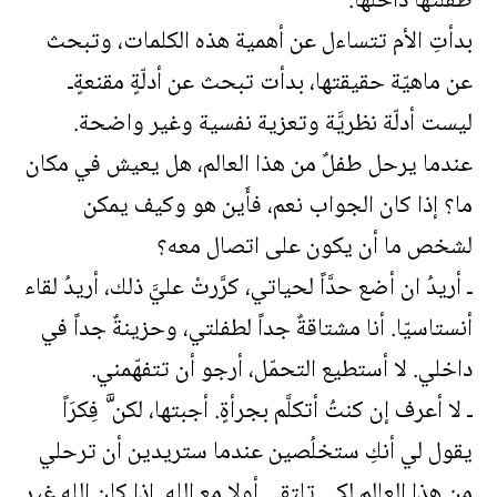
طفلتها داخلها.
بدأتِ الأم تتساءل عن أهمية هذه الكلمات، وتبحث
عن ماهيّة حقيقتها، بدأت تبحث عن أدلّةٍ مقنعةٍـ
ليست أدلّة نظريَّة وتعزية نفسية وغير واضحة.
عندما يرحل طفلٌ من هذا العالم، هل يعيش في مكان
ما؟ إذا كان الجواب نعم، فأَين هو وكيف يمكن
لشخص ما أن يكون على اتصال معه؟
ـ أريدُ ان أضع حدَّاً لحياتي، كرَّرتْ عليَّ ذلك، أريدُ لقاء
أنستاسيّا. أنا مشتاقةٌ جداً لطفلتي، وحزينةٌ جداً في
داخلي. لا أستطيع التحمّل، أرجو أن تتفهّمني.
ـ لا أعرف إن كنتُ أتكلَّم بجرأةٍ. أجبتها، لكن َّ فِكرَاً
يقول لي أنكِ ستخلُصين عندما ستريدين أن ترحلي
من هذا العالم لكي تلتقي أولاٍ مع الله. إذا كان الله غير