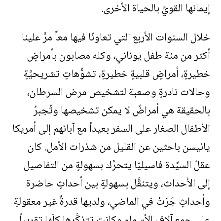
إيمانها القويِّ بالحياة الأخرى.
خلال السنوات الأربع التي تعاونّا فيها معاً مرَّ علينا
أكثر من مئة طفل يوناني، وكله مصابون بأمراضٍ
خطيرةٍ، أمراضٍ قلبيةٍ خطيرةٍ، تشوُّهاتٍ تشريحيَّةٍ
وحالات نادرةٍ وصعبة لتشخيص مرض السرطان،
بالحقيقة هي أمراضٌ لا يمكن تشخيصها وتُجبرُ
الأطفال الصغار على السفر بعيداً مع آبائهم إلى أمريكا
يائيسن باحثين عن القليل من شذرات الأمل. كان
عقلُ السيِّدة فاسيليّا يتحرَّك بسهولةٍ من التفاصيل
إلى الأحداث، ويتنقَّل بسهولةٍ بين أحداثٍ حاضرة
وأحداثٍ جَرَتْ في الماضي، ولديها قدرةٌ غير معقولةٍ
على جمع آلاف الأسماء وكانت تتذكَّرها كلّها تقريباً.