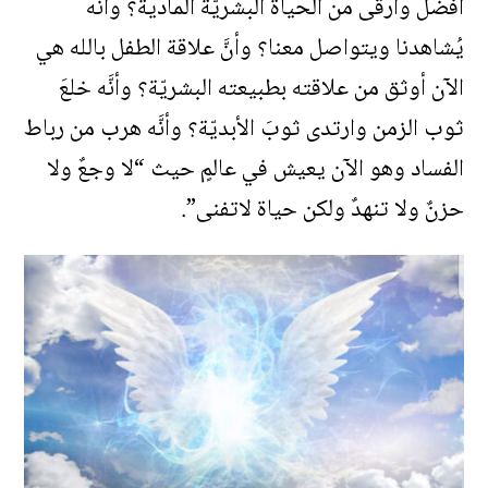
أفضل وأرقى من الحياة البشريّة المادّية؟ وأنَّه
يُشاهدنا ويتواصل معنا؟ وأنَّ علاقة الطفل بالله هي
الآن أوثق من علاقته بطبيعته البشريّة؟ وأنَّه خلعَ
ثوب الزمن وارتدى ثوبَ الأبديّة؟ وأنَّه هرب من رباط
الفساد وهو الآن يعيش في عالمٍ حيث “لا وجعٌ ولا
حزنٌ ولا تنهدٌ ولكن حياة لاتفنى”.