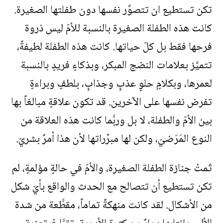
تكن تستطيع ان تتصوَّر نفسها دون طفلتها الصغيرة.
كانت هذه الطفلة الصغيرة بالنسبة للأمّ ليس ذروة
فرحها فقط بل كلّ حياتها. كانت هذه الطفلة لطيفةً،
تتميَّز بعلامات النضج المبكر، وبذكاءٍ فريدٍ بالنسبة
لعمرها، وبكلامٍ حلوٍ عذبٍ وجذابٍ، بلطفٍ وبراءةٍ
تفرض نفسها على الآخرين. قد تكون علاقةٍ مبالغاً بها
بين الأمّ والطفلة، لا بل وربَّما كانت هذه العلاقة من
النوع المَرَضيّ، ولكن لها مبرِّراتها لأن هذا أمرٌ بشريّ.
تّمتْ جنازة الطفلة الصغيرة، والأمّ في حالةٍ مؤلمةٍ، لم
تكن تستطيع أن تتصالح مع الحدث والواقع بأيّ شكل
من الأشكال. لقد كانت منهكةً تماماً، مقطَّعة من شدة