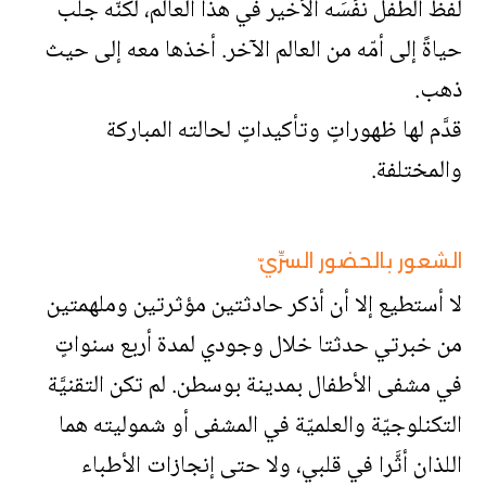
لفظ الطفل نفَسَه الأخير في هذا العالم، لكنّه جلب
حياةً إلى أمّه من العالم الآخر. أخذها معه إلى حيث
ذهب.
قدَّم لها ظهوراتٍ وتأكيداتٍ لحالته المباركة
والمختلفة.
الشعور بالحضور السرِّيّ
لا أستطيع إلا أن أذكر حادثتين مؤثرتين وملهمتين
من خبرتي حدثتا خلال وجودي لمدة أربع سنواتٍ
في مشفى الأطفال بمدينة بوسطن. لم تكن التقنيَّة
التكنلوجيّة والعلميّة في المشفى أو شموليته هما
اللذان أثَّرا في قلبي، ولا حتى إنجازات الأطباء