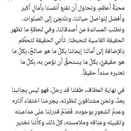
محبّةً أعظم، ونحاول أن نقنع أنفسنا بآمالٍ أكبر
وأفضل لِنواصلَ حياتنا، ونلتجِئ إلى الصلوات،
ونطلب المساندة من أصدقائنا، وفي لحظةٍ ما تظهر
الحقيقة القاسية لتحبطنا. تأتي الحقيقة لتحطِّم
بالإضافة إلى آمالنا إيماننا بكلِّ ما هو صالحٌ، بكلِّ ما
هو حقيقيٌّ، بكلِّ ما يستحقُّ أن نؤمن به، بكلِّ ما
نعتبره سنداً حقيقاً.
في نهاية المطاف، طفلنا قد رحلَ، فهو ليس بجانبنا
بعدُ، ونحن مشتاقون لنظرته، يجرحنا اختفاء آثاره
وعدمُ الشعورِ بوجوده. فَعَدَمُ قدرتنا على مداعبته
وتقبيله وعناقه وملامسته، كلّ ذلك وكأننا نختبر