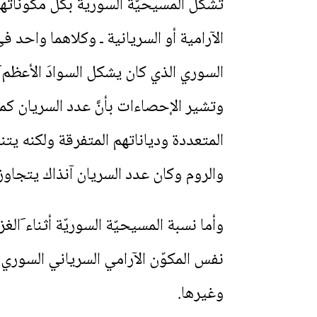
تشكّلُ المسيحيّة السوريّة بكلِّ مكوّنات
الآرامية أو السريانية ـ وكلاهما واحد 
السوري الذي كان يشكل السوادَ الأعظم َ
المتعددة ودياناتهم المتفرقة ولكنه يت
والروم وكان عدد السريان آنذاك يتجاوز
نفس المكوّن الآرامي السرياني السوري م
وغيرها.