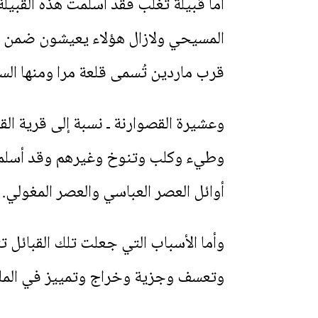
أما قبيلة تغلب فقد أسلمت هذه القبيلة 
المسيحي ولازال هؤلاء يعيشون ضمن عش
قرب ماردين تُسمى قلعة مرا ومنها الس
وعشيرة القصوارنة ـ نسبة إلى قرية الق
وطيء وكلب وتنوخ وغيرهم وقد أسلمت أ
أوائل العصر العباسي والعصر المغولي.
وأما الأسباب التي جعلت تلك القبائل ت
وتعسف وجزية وخراج وتمييز في الملب