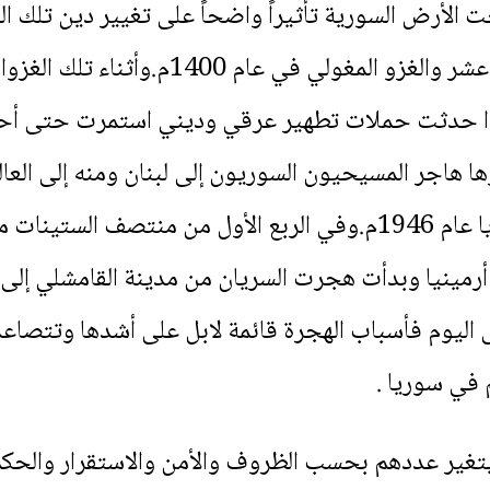
 الأرض السورية تأثيراً واضحاً على تغيير دين تلك ال
الصليبية والمملوكية في القرن الحادي عشر
 هاجر المسيحيون السوريون إلى لبنان ومنه إلى العالم
بعد انتهاء الانتداب الفرنسي على سوريا عام 1946م.وفي الربع الأ
مينيا وبدأت هجرت السريان من مدينة القامشلي إلى لب
ددة في عام 1965م وحتى اليوم فأسباب الهجرة قائمة لابل على أشد
في سوريا .
غير عددهم بحسب الظروف والأمن والاستقرار والحكم