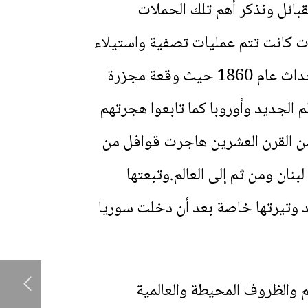
قبائل ونذكر أهم تلك الحملات
 والغزو المغولي في عام 1400م.وأثناء تلك الغزوات كانت تتم عمليات تصفية واستيلاء
على أملاك المسيحيين المسالمين فلهذا حدثت حملات تطهير عرقي وديني استمرت حتى أحداث عام 1860 حيث وقعة مجزرة
 الجديد وأوروبا كما تابعوا هجرتهم
ول من منتصف الستينات من القرن العشرين هاجرت قوافل من
نان ومن ثم إلى العالم.وتبعتها
ها وتتصاعد وتيرتها خاصة بعد أن دخلت سوريا
 والظروف المحيطة والعالمية