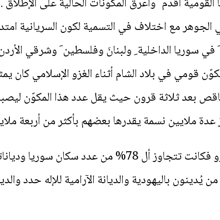
ها القومية أقدم ُ وأعرقُ المكوّنات الحالية على الإطلاق 
في الجوهر مع اختلاف في التسمية لكون السريانية امتدا
 في سوريا الداخلية ِ ولبنانَ وفلسطين َ وشرقي الأردن و
ناقص بعد ثلاثة قرون حيث يقل عدد هذا المكوّن ليصبح 
 عدة ملايين نسمة يقدرها بعضهم بأكثر من أربعة ملايي
وأما نسبة المسيحيّة السوريّة أثناء َالغزو فكانت تتجاوز أ
ن يُدينون باليهودية والديانة الآرامية للإله حدد وال