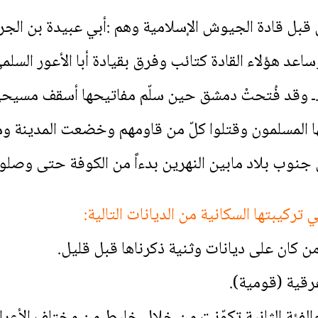
ل قادة الجيوش الإسلامية وهم :أبي عبيدة بن الجرا
 هؤلاء القادة كتائب وفرق بقيادة أبا الأعور السلمي 
رزة .ـ وقد فُتحتْ دمشق حين سلّم مفاتيحها أسقف م
أيلول من عام 635م .ودخلها المسلمون وقتلوا كلّ من قاومهم وخضعت 
جنوب بلاد مابين النهرين بدءاً من الكوفة حتى وصلوا 
ركيبتها السكانية من الديانات التالية:
ن كان على ديانات وثنية ذكرناها قبل قليل.
رقية (قومية).
 والفئة الثانية تكوّنت من خلال خليط من مختلف الأعرا