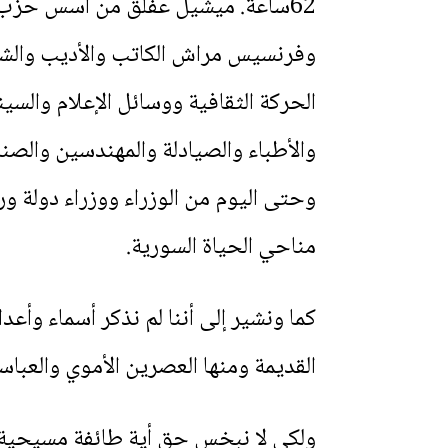
62ساعة. ميشيل عفلق من أسس حزب ا
وفرنسيس مراش الكاتب والأديب والش
الحركة الثقافية ووسائل الإعلام والسي
والأطباء والصيادلة والمهندسين والصنا
وحتى اليوم من الوزراء ووزراء دولة 
مناحي الحياة السورية.
كما ونشير إلى أننا لم نذكر أسماء وأع
القديمة ومنها العصرين الأموي والعبا
ولكي لا نبخس حق أية طائفة مسيحية ف