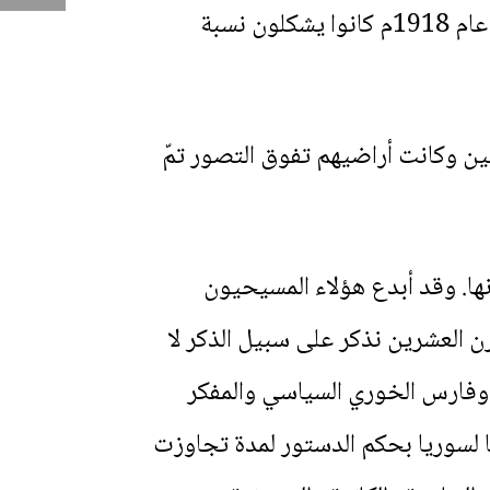
فالإحصاءات السكانية لعدد المسيحيين في سوريا تقول كانت نسبتهم في 1517م 7% وفي عام 1918م كانوا يشكلون نسبة
نبية بيد المسيحيين وكانت أراضيهم تفوق التصور تمّ
ة في منتصف الأربعينات يتجاوز 38% من عدد سكانها. وقد أبدع هؤلاء المسيحيون
 العشرين نذكر على سبيل الذكر لا
وفارس الخوري السياسي والمفكر
 لسوريا بحكم الدستور لمدة تجاوزت