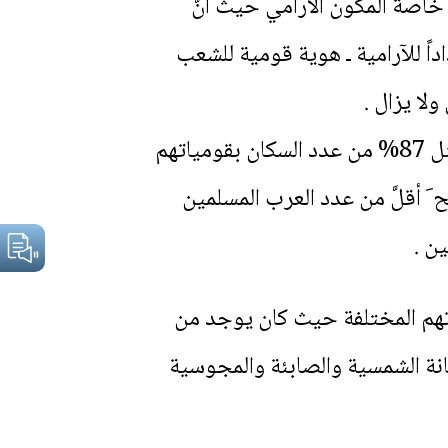
. خاصة المكوّن الآرامي حيث أنَّ
داً للآرامية ـ هوية قومية للشعب
لا يزال .
وتشير الإحصاءات بأنَّ عدد السريان كمكوّن قومي في بلاد الشام أثناء الغزو الإسلامي كان يمثل 87% من عدد السكان بقومياتهم
َ أقلَّ من عدد العرب المسلمين
ن .
ل 78% من عدد سكان سوريا ودياناتهم المختلفة حيث كان يوجد من
ديانة الشمسية والصابئة والمجوسية