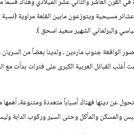
في القرن العاشر والثاني عشر الميلادي وهناك قسماً من
ائر مسيحية ويتوزعون مابين القلعة مراوية (نسبة ل
ياسي والبرلماني الشهير سعيد اسحق ).
صور الواقعة جنوب ماردين ـ ولدينا بعضاً من السريان 
غلب القبائل العربية الكبرى على فترات بدأت مع الغ
تحول عن دينها فهناك أسباباً متعددة ومتنوعة، أهمها م
س والمسكن والمأكل وحتى السير وركوب الدابة وليس