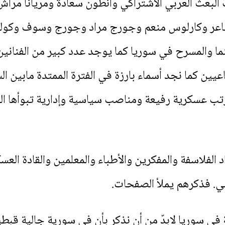
لبعث العربي الاشتراكي وأنطون سعادة ومريانا مراش 
اعر وكارلوس منعم وجورج مراد وجورج وسوف وكوليت
نما والمسرح في سوريا كما يوجد عدد كبير من الفنانين 
عيين كما نجد أسماء بارزة في الفترة الممتدة مابين ا
ورتب عسكرية رفيعة ومناصب سياسية وإدارية تبوأها
داد الفلاسفة والمفكرين والأطباء والمعلمين والقادة ا
سي. فذكرهم يملأ الصفحات.
ي سوريا لابدّ من أن نذكر بأن في سورية جالية قبطي