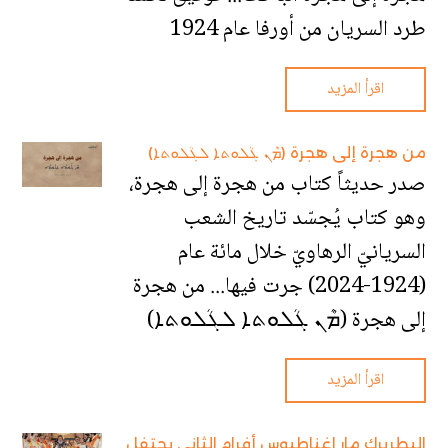
طرد السريان من أورفا عام 1924
اقرأ المزيد
من هجرة إلى هجرة (ܡܶܢ ܓܳܠܘܬܐ ܠܓܳܠܘܬܐ)
صدر حديثاً كتاب من هجرة إلى هجرة،
وهو كتاب يُجسّد تاريخ الشعب
السريانيّ الرهاويّ خلال مائة عام
(1924-2024) جرت فيها... من هجرة
إلى هجرة (ܡܶܢ ܓܳܠܘܬܐ ܠܓܳܠܘܬܐ)
اقرأ المزيد
البطريرك مار إغناطيوس أفرام الثاني يحتفل