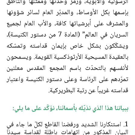
الرسولية والأبوية، ورمز وحدتها وممثلها والناطق
بإسمها بكل الأوساط، والمدبّر العام لسائر شؤونها
والمشرف على أبرشياتها كافة، والأب العام لجميع
السريان في العالم” (المادة 7 من دستور الكنيسة)،
ويشكّكون بشكل خاص بإيمان قداسته وتمسّكه
بالعقيدة المسيحية الأرثوذكسية القويمة. ويسمحون
لأنفسهم بالتحدّث باسم المجمع المقدس معلنين
تمرّدهم على الرئاسة وعلى دستور الكنيسة واعتبار
قداسته غريباً عن رتبة البطريركية.
ببياننا هذا الذي نذيّله بأسمائنا، نؤكّد على ما يلي:
استنكارنا الشديد ورفضنا القاطع لكلّ ما جاء في
البيان المذكور من اتهامات باطلة لقداسة سيدنا