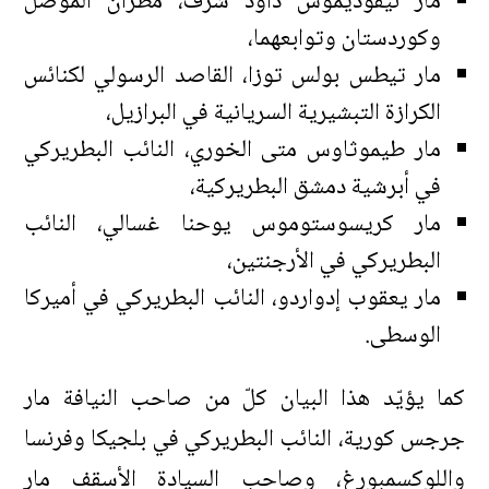
مار نيقوديموس داود شرف، مطران الموصل
وكوردستان وتوابعهما،
مار تيطس بولس توزا، القاصد الرسولي لكنائس
الكرازة التبشيرية السريانية في البرازيل،
مار طيموثاوس متى الخوري، النائب البطريركي
في أبرشية دمشق البطريركية،
مار كريسوستوموس يوحنا غسالي، النائب
البطريركي في الأرجنتين،
مار يعقوب إدواردو، النائب البطريركي في أميركا
الوسطى.
كما يؤيّد هذا البيان كلّ من صاحب النيافة مار
جرجس كورية، النائب البطريركي في بلجيكا وفرنسا
واللوكسمبورغ، وصاحب السيادة الأسقف مار