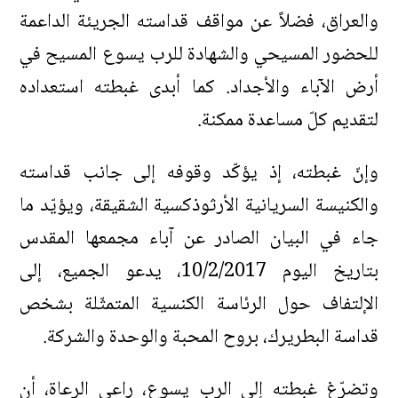
والعراق، فضلاً عن مواقف قداسته الجريئة الداعمة
للحضور المسيحي والشهادة للرب يسوع المسيح في
أرض الآباء والأجداد. كما أبدى غبطته استعداده
لتقديم كلّ مساعدة ممكنة.
وإنّ غبطته، إذ يؤكّد وقوفه إلى جانب قداسته
والكنيسة السريانية الأرثوذكسية الشقيقة، ويؤيّد ما
جاء في البيان الصادر عن آباء مجمعها المقدس
بتاريخ اليوم 10/2/2017، يدعو الجميع، إلى
الإلتفاف حول الرئاسة الكنسية المتمثّلة بشخص
قداسة البطريرك، بروح المحبة والوحدة والشركة.
وتضرّغ غبطته إلى الرب يسوع، راعي الرعاة، أن