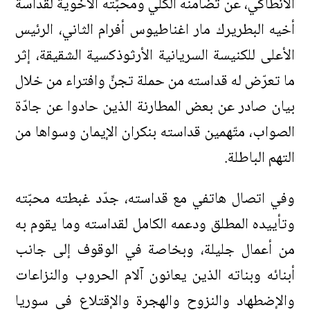
الأنطاكي، عن تضامنه الكلّي ومحبّته الأخوية لقداسة
أخيه البطريرك مار اغناطيوس أفرام الثاني، الرئيس
الأعلى للكنيسة السريانية الأرثوذكسية الشقيقة، إثر
ما تعرّض له قداسته من حملة تجنٍّ وافتراء من خلال
بيان صادر عن بعض المطارنة الذين حادوا عن جادّة
الصواب، متّهمين قداسته بنكران الإيمان وسواها من
التهم الباطلة.
وفي اتصال هاتفي مع قداسته، جدّد غبطته محبّته
وتأييده المطلق ودعمه الكامل لقداسته وما يقوم به
من أعمال جليلة، وبخاصة في الوقوف إلى جانب
أبنائه وبناته الذين يعانون آلام الحروب والنزاعات
والإضطهاد والنزوح والهجرة والإقتلاع في سوريا