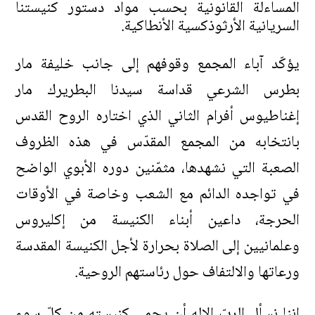
المساءلة القانونية بحسب مواد دستور كنيستنا
السريانية الأرثوذكسية الأنطاكية.
يؤكّد آباء المجمع وقوفهم إلى جانب خليفة مار
بطرس الشرعي قداسة سيدنا البطريرك مار
إغناطيوس أفرام الثاني الذي اختاره الروح القدس
بانتخابه من المجمع المقدّس في هذه الظروف
الصعبة التي نشهدها، مثمّنين دوره الأبوي الواضح
في تواجده الدائم مع الشعب وخاصة في الأوقات
الحرجة، داعين أبناء الكنيسة من إكليروس
وعلمانيين إلى الصلاة بحرارة لأجل الكنيسة المقدسة
ورعاتها والالتفاف حول رئاستهم الروحية.
إننا نسأل الربّ الإله أن يحمي كنيسته من كلّ سوء