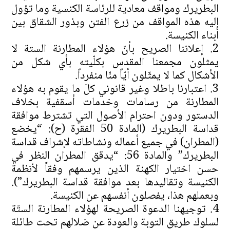
البطريرك ومواقف معادية للرئاسة الكنسية وما تؤول
إليه هذه المواقف من زرع الفتن وبذور الشقاق بين
أبناء الكنيسة.
إعلاننا الصريح بأنّ هؤلاء المطارنة الستة لا
يمثلون مجمعنا المقدس بكلّيته بأي شكل من
الأشكال كما لا يمثّلون أيّاً منّا منفرداً.
اعتبارنا باطلا وغير قانوني كلّ ما يقوم به هؤلاء
المطارنة من رسامات وخدمات أسقفية بخلاف
الدستور ودون احترام الأصول التي تشترط موافقة
قداسة البطريرك (المادة 50 الفقرة (ح): “يخضع
(المطران) في جميع أعماله ونشاطاته لإشراف قداسة
البطريرك” والمادة 56: “يدقق المطران النظر في
حسن اختيار الكهنة الذين يرسمهم وفقاً لأنظمة
الكنيسة وتقاليدها بعد موافقة قداسة البطريرك”).
وبعملهم هذا، يفصلون أنفسهم عن الكنيسة.
توجيهنا الدعوة الصريحة لهؤلاء المطارنة الستّة
لسلوك طريق التوبة والعودة عن ضلالهم تحت طائلة