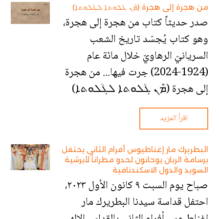
من هجرة إلى هجرة (ܡܶܢ ܓܳܠܘܬܐ ܠܓܳܠܘܬܐ)
صدر حديثاً كتاب من هجرة إلى هجرة،
وهو كتاب يُجسّد تاريخ الشعب
السريانيّ الرهاويّ خلال مائة عام
(1924-2024) جرت فيها... من هجرة
إلى هجرة (ܡܶܢ ܓܳܠܘܬܐ ܠܓܳܠܘܬܐ)
اقرأ المزيد
البطريرك مار إغناطيوس أفرام الثاني يحتفل
برسامة الربان يوحانون لحدو مطراناً لأبرشية
السويد والدول الاسكندنافية
‎صباح يوم السبت ٩ كانون الأول ٢٠٢٣،
احتفل قداسة سيدنا البطريرك مار