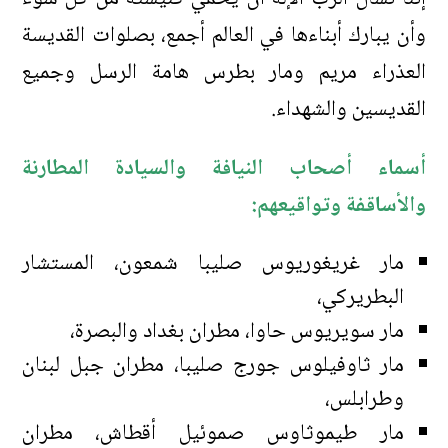
وأن يبارك أبناءها في العالم أجمع، بصلوات القديسة
العذراء مريم ومار بطرس هامة الرسل وجميع
القديسين والشهداء.
أسماء أصحاب النيافة والسيادة المطارنة
والأساقفة وتواقيعهم:
مار غريغوريوس صليبا شمعون، المستشار
البطريركي،
مار سويريوس حاوا، مطران بغداد والبصرة،
مار ثاوفيلوس جورج صليبا، مطران جبل لبنان
وطرابلس،
مار طيموثاوس صموئيل أقطاش، مطران