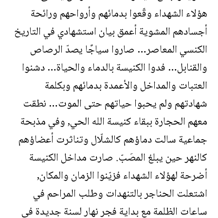
هؤلاء الشهداء وقّعوا بدمائهم وأرواحهم ورائحة
أجسادهم المشوية أعمق بيان استشهادي في التاريخ
الكنسي المعاصر… صاروا سياجًا يصدّ الرصاص
والقنابل… فدوا الكنيسة بالدماء والحياة… دشنوا
العتبات والمداخل والأعمدة بدمائهم وبكلمة
شهادتهم ولم يحبوا حياتهم حتى الموت… نطقت
معهم الحجارة ببقاء كنيسة الله الحي, وفي مذبحة
جماعية سالت دماؤهم كالشلّال وتناثرت أعضاؤهم
كالنهر حين يبلغ المصَبّ. صارت مداخل الكنيسة
أضرحة لهؤلاء الشهداء فزيّنوا الزمان والمكان,
اشتعلت الحناجر بالتنهدات وطلب المراحم في
ساعات الظلمة مع بداية فجر نهار لسنة جديدة في