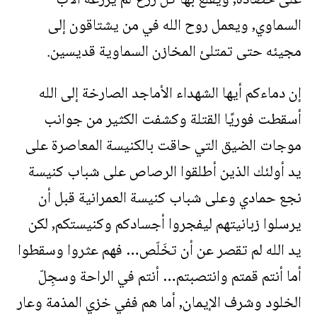
على حصاده, ويقلع بها كل زرع لم يزرعه الآب
السماوي, ويعمل روح الله في من يشتاقون إلى
مجيئه حتى تمتلئ المخازن السماوية قديسين.
إن دماءكم أيها الشهداء الأماجد الصارخة إلى الله
أسقطت فوريًا القتلة وكشفت الكثير من جوانب
موجات الضيق التي حاقت بالكنيسة المعاصرة على
يد أولئك الذين أطلقوا الرصاص على شباب كنيسة
نجع حمادي وعلى شباب كنيسة العمرانية قبل أن
يرسلوا زبانيتهم ليفجروا أجسادكم وكنيستكم, لكن
يد الله لم تقصر عن أن تخَلّص… فهم عثروا وسقطوا
أما أنتم قمتم وانتصبتم… أنتم في الراحة وسجِلّ
الخلود وشرف الإيمان, أما هم ففي خزي المذمة وعار