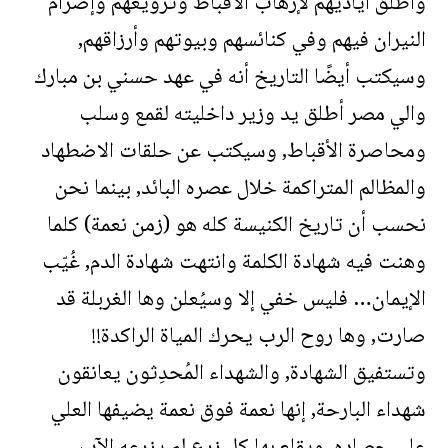
وأطلق أياديهم لإرهاب الأقباط وترويعهم وإضرام
النيران فيهم وفي كنائسهم وبيوتهم وأرزاقهم,
وسيكتب أيضًا التاريخ أنه في عهد حسني بن مبارك
والي مصر أطلق يد وزير داخليته لقمع وسلب
ومحاصرة الأقباط, وسيكتب عن حلقات الاضطهاد
والمظالم المتراكمة خلال عصره البائد, بينما نحن
نحسب أن تاريخ الكنيسة كله هو (زمن نعمة) كلما
وهنت فيه شهادة الكلمة وانتهت شهادة الدم, غُيّب
الإيمان… فليس خفي إلا وسيُعلن وها الغربلة قد
صارت, وها روح الرب يحرك المياة الراكدة!!
وتستفيق الشهادة, والشهداء المُحدِثون يعانقون
شهداء البارحة, إنها نعمة فوق نعمة يضيفها العلي