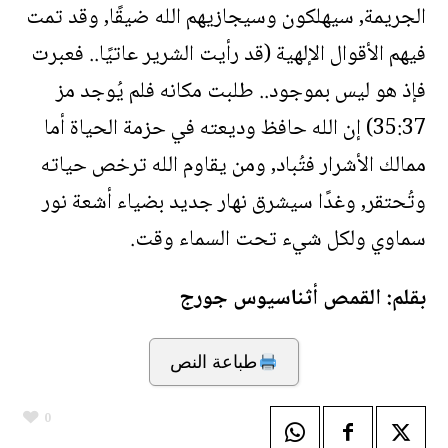
الجريمة, سيهلكون وسيجازيهم الله ضيقًا, وقد تمت
فيهم الأقوال الإلهية (قد رأيت الشرير عاتيًا.. فعبرت
فإذ هو ليس بموجود.. طلبت مكانه فلم يُوجد مز
35:37) إن الله حافظ وديعته في حزمة الحياة أما
ممالك الأشرار فتُباد, ومن يقاوم الله ترخص حياته
وتُحتقر, وغدًا سيشرق نهار جديد بضياء أشعة نور
سماوي ولكل شيء تحت السماء وقت.
بقلم: القمص أثناسيوس جورج
طباعة النص
0