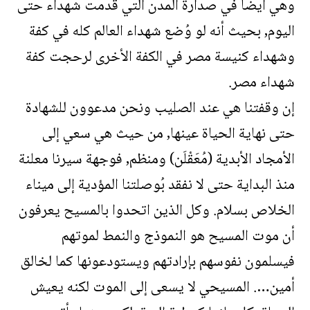
وهي أيضًا في صدارة المدن التي قدمت شهداء حتى
اليوم, بحيث أنه لو وُضع شهداء العالم كله في كفة
وشهداء كنيسة مصر في الكفة الأخرى لرحجت كفة
شهداء مصر.
إن وقفتنا هي عند الصليب ونحن مدعوون للشهادة
حتى نهاية الحياة عينها, من حيث هي سعي إلى
الأمجاد الأبدية (مُعَقْلَن) ومنظم, فوجهة سيرنا معلنة
منذ البداية حتى لا نفقد بُوصلتنا المؤدية إلى ميناء
الخلاص بسلام. وكل الذين اتحدوا بالمسيح يعرفون
أن موت المسيح هو النموذج والنمط لموتهم
فيسلمون نفوسهم بإرادتهم ويستودعونها كما لخالق
أمين…. المسيحي لا يسعى إلى الموت لكنه يعيش