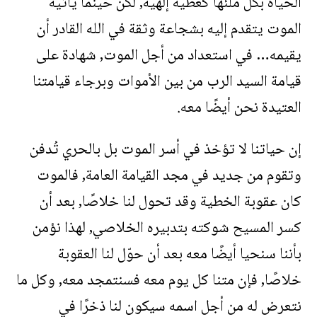
الحياة بكل ملئها كعطية إلهية, لكن حينما يأتيه
الموت يتقدم إليه بشجاعة وثقة في الله القادر أن
يقيمه… في استعداد من أجل الموت, شهادة على
قيامة السيد الرب من بين الأموات وبرجاء قيامتنا
العتيدة نحن أيضًا معه.
إن حياتنا لا تؤخذ في أسر الموت بل بالحري تُدفن
وتقوم من جديد في مجد القيامة العامة, فالموت
كان عقوبة الخطية وقد تحول لنا خلاصًا, بعد أن
كسر المسيح شوكته بتدبيره الخلاصي, لهذا نؤمن
بأننا سنحيا أيضًا معه بعد أن حوّل لنا العقوبة
خلاصًا, فإن متنا كل يوم معه فسنتمجد معه, وكل ما
نتعرض له من أجل اسمه سيكون لنا ذخرًا في