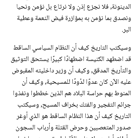
الدينونة, فلا نجزع إذن ولا نرتاع بل نؤمن ونحيا
ونصدق بما نؤمن به بمؤازرة فيض النعمة وعطية
البر.
وسيكتب التاريخ كيف أن النظام السياسي الساقط
قد اضطهد الكنيسة اضطهادًا كبيرًا يستحق التوثيق
والتأريخ المدقق, وكيف أن وزير داخليته المقبوض
عليه الآن كان عدوًا لدُودًا للمسيحية, وكيف أن
المنوط بهم حراسة البلاد هم الذين خططوا ونفذوا
جرائم التفجير والفتك بخراف المسيح, وسيكتب
التاريخ كيف أن هذا النظام الساقط هو الذي أوغر
صدور المتعصبين وحرض القتلة وأرباب السجون