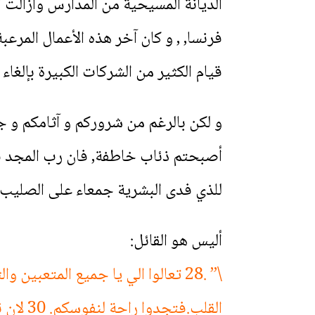
الديانة المسيحية من المدارس وأزالت
فرنسا, , و كان آخر هذه الأعمال المرع
قيام الكثير من الشركات الكبيرة بإلغا
و لكن بالرغم من شروركم و آثامكم و جرا
أصبحتم ذئاب خاطفة, فان رب المجد فاتح
للذي فدى البشرية جمعاء على الصليب!
أليس هو القائل:
القلب.فتجدوا راحة لنفوسكم. 30 لان نيري هين وحملي خفيف\” مت 11: 28-30