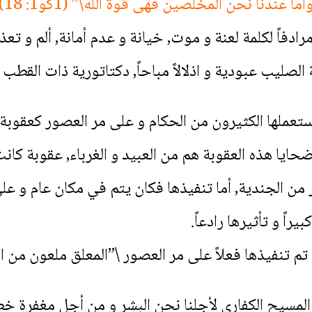
عندنا نحن المخلصين فهى قوة الله\” (1كو1: 18).
 مرادفاً لكلمة لعنة و موت, خيانة و عدم أمانة, ألم و
صليب عبودية و اذلالاً مباحاً, دكتاتورية ذات القطب ا
ستعملها الكثيرون من الحكام و على مر العصور كعقوب
ضحايا هذه العقوبة هم من العبيد و الغرباء, عقوبة كان
ر من الجندية, أما تنفيذها فكان يتم في مكان عام و عل
راً و تأثيرها رادعاً.
تنفيذها فعلاً على مر العصور \”المعلق ملعون من الله\”
لمسيح الكفاري لأجلنا نحن البشر و من أجل مغفرة خطاي