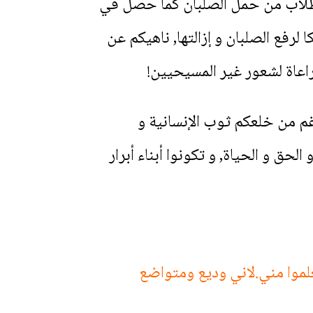
الطلاب من حمل الصلبان كما حصل في
لرفع الصلبان و إزالتها, ناهيكم عن
راعاة لشعور غير المسيحيين!
رغم من خلعكم ثوب الإنسانية و
ق و الحياة, و تكونوا أبناء أبرار
 وانا اريحكم. 29 احملوا نيري عليكم وتعلموا مني.لاني وديع ومتواضع