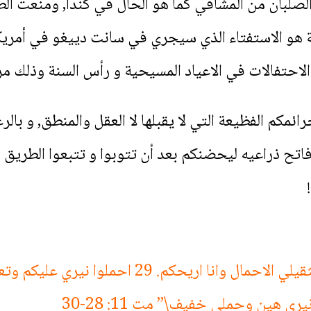
 الصلبان من المشافي كما هو الحال في كندا, ومنعت 
بة هو الاستفتاء الذي سيجري في سانت دييغو في أمريكا 
ء الاحتفالات في الاعياد المسيحية و رأس السنة وذلك م
ئمكم الفظيعة التي لا يقبلها لا العقل والمنطق, و بال
 ذراعيه ليحضنكم بعد أن تتوبوا و تتبعوا الطريق و الح
\” .28 تعالوا الي يا جميع المتعبين والثقيلي الاحمال