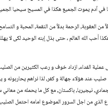
في آدم يموت الجميع هكذا في المسيح سيحيا الجميع\” 1 كو5
من العقوبة, الرحمة بدلاً من النقمة, المحبة و التسامح 
ه هكذا أحب الله العالم ، حتى بذل إبنه الوحيد لكى لا ي
ى عملية الفداء, ازداد خوف و رعب الكثيرين من الصليب
صليب عند هؤلاء جهالة و كفر, لذا نراهم يحاربونه و ي
وع الذي من اجل السرور الموضوع امامه احتمل الصلي