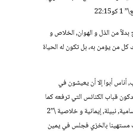
22:1
بدلاً من الذل و الهوان, الخلاص و
هلك كل من يؤمن به، بل تكون له الحياة
, أناس أبوا إلا أن يعيشون في
دكون قباب الكنائس التي ترفعه كما
حدث في العراق و الإسكندرية و نجع جمادي, نيجيريا, باكستان, مع كل ما يحمله من معاني سامية, نبيلة, إيمانية و خلاصية \”2
ب مستهينا بالخزي فجلس في يمين