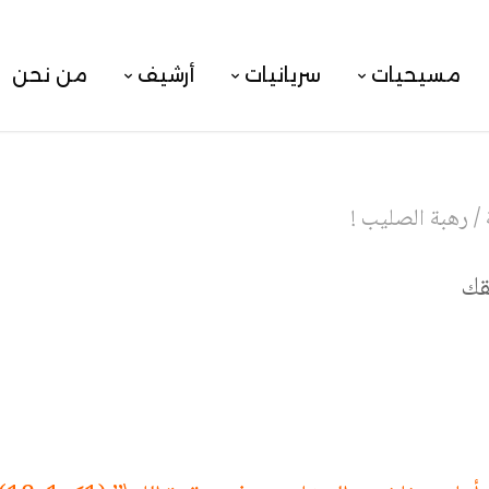
مسيحيات
سريانيات
أرشيف
من نحن
/
رهبة الصليب !
قك