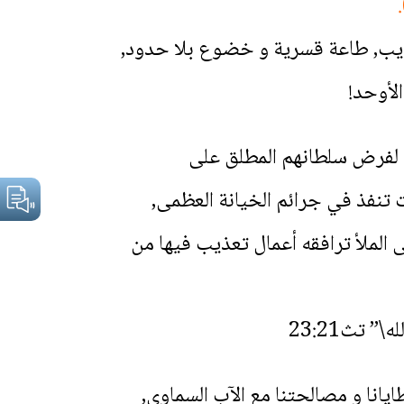
 تعذيب, طاعة قسرية و خضوع بلا حدود,
لأوحد!
ة لفرض سلطانهم المطلق على
ت تنفذ في جرائم الخيانة العظمى,
ى الملأ ترافقه أعمال تعذيب فيها من
 تث23:21
انا و مصالحتنا مع الآب السماوي,