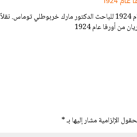
م 1924
توثيق لحملة طرد السريان من أورفا عام 1924 للباحث الدكتور مارك خربوطل
 من أورفا عام 1924
حقول الإلزامية مشار إليها بـ
*