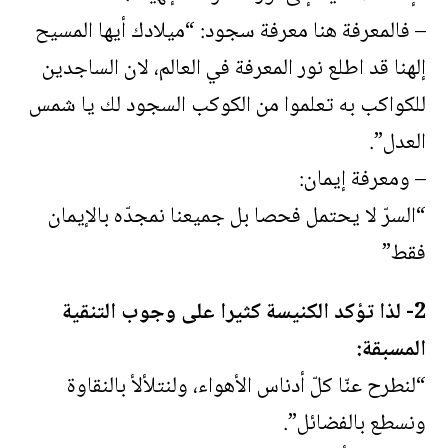
– فالمعرفة هنا معرفة سجود: “ميلادك أيها المسيح
إلهنا قد اطلع نور المعرفة في العالم، لان الساجدين
للكواكب به تعلموا من الكوكب السجود لك يا شمس
العدل”.
– ومعرفة إيمان:
“السرّ لا يحتمل فحصا بل جميعنا نمجدّه بالإيمان
فقط”
2- لذا تؤكد الكنيسة كثيرا على وجوب التنقية
المسبقة:
“لنطرح عنّا كلّ أدناس الأهواء، ولنتلألأ بالنقاوة
ونسطع بالفضائل”.