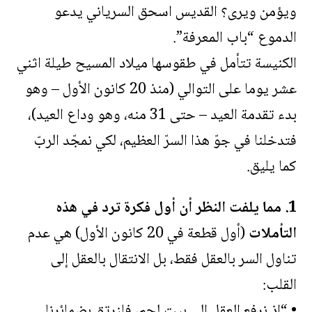
ويؤمن ويرى؟ القديس اسحق السرياني يدعو
الدموع “باب المعرفة”.
الكنيسة تتأمل في طقوسها ميلاد المسيح طيلة اثني
عشر يوما على التوالي (منذ 20 كانون الأول – وهو
بدء تقدمة العيد – حتى 31 منه، وهو وداع العيد)،
فتدخلنا في جوّ هذا السرّ العظيم، لكي نمجّد الربّ
كما يليق.
1. مما يلفت النظر أن أول فكرة ترد في هذه
التأملات
(أول قطعة في 20 كانون الأول) هي عدم
تناول السر بالعقل فقط، بل الانتقال بالعقل إلى
القلب:
• “إذ نرفع العقل إلى بيت لحم، فلنرتق بضمائرنا