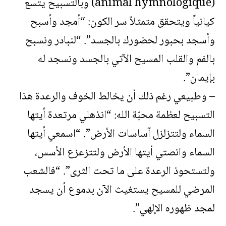
(animal hymnologique) وبالتسبيح يتسع
كيانياً ويتحقق متمثلاً سر الكون: “أمجد وأسبح
وأسجد بحبور لحضورك بالجسد”. “لنبادر ونسبح
بالفم والقلب المسيح الآتي بالجسد ونسجد له
بإيمان”.
– وطبيعي رغم ذلك أن يخالط الخوف والرعدة هذا
التسبيح لعظمة محبّة الله: “انذهلي مرتعدة أيتها
السماء ولتتزلزل آساسات الأرض”. “اسمعي أيتها
السماء وانصتي أيتها الأرض ولتتزعزع الأسس،
ولتستحوذ الرعدة على ما تحت الثرى”. “فالشعب
المرضي للمسيح يستغيث الآن بدموع أن يسجد
لمجد ظهوره الإلهي”.