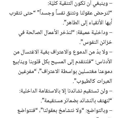
– وينبغي أن تكون التنقية كليّة:
“لنرحض عقولنا ونتنق نفساً وجسداً” “حتى نتقرب
أيها الأنقياء إلى الطاهر”.
– وداخلية عميقة: “لنذخر الأعمال الصالحة في
خزائن النفوس”.
– ولا بدّ من الدموع والاعتراف بغية الاغتسال من
الأدناس: “فلنتقدم إلى المسيح بكل قلوبنا وينابيع
دموعنا مغتسلين بواسطة الاعتراف”، “مفرغين
العبرات كالطيوب”.
– ولن تستقيم نشائدنا إلا بالاستقامة الداخلية:
“لنهتف بالنشائد بضمائر مستقيمة”.
– وبالتواضع: “ولا نتشامخ بعقولنا”، “فنتواضع