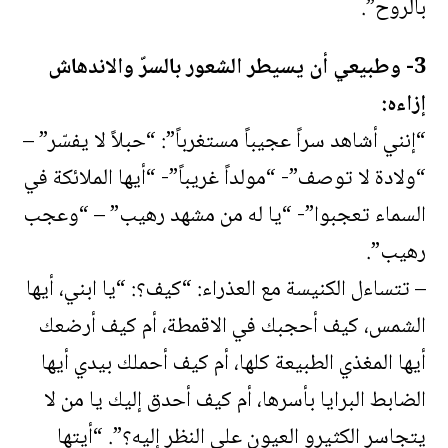
بالروح”.
3- وطبيعي أن يسيطر الشعور بالسرّ والاندهاش
إزاءه:
“إنني أشاهد سراً عجيباً مستغرباً”: “حبلاً لا يفسّر” –
“ولادة لا توصف”- “مولداً غريباً”- “أيها الملائكة في
السماء تعجبوا”- “يا له من مشهد رهيب” – “وعجب
رهيب”.
– تتساءل الكنيسة مع العذراء: “كيف؟: “يا ابني، أيها
الشمس، كيف أحجبك في الاقمطة، أم كيف أرضعك
أيها المغذي الطبيعة كلها، أم كيف أحملك بيدي أيها
الضابط البرايا بأسرها، أم كيف أحدق إليك يا من لا
يتجاسر الكثيرو العيون على النظر إليه؟”. “أيتها