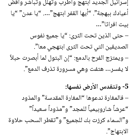
إسرائيل الجديد ابتهج واطرب وتهلل وتباشر واقض
أعيادك ببهجة”. “أيها القفر ابتهج”…. “يا عدن” “يا
بيت افراثا”…
– حتى الذين تحت الثرى: “يا جميع نفوس
الصديقين التي تحت الثرى ابتهجي معا”.
– ويمتزج الفرح بالدمع: “إن البتول لما أبصرت حبلاً
لا يفسر… هتفت وهي مسرورة تذرف الدمع”.
5- وتتقدس الأرض نفسها:
– فالمغارة ندعوها “المغارة المقدسة” والمذود
“عرشاً شاروبيمياً للمجد” و”مذوداً سعيداً”
و”السماء كرزت بك للجميع” و”تقطر السحب حلاوة
الابتهاج”.