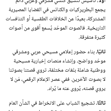
أولًا
، تأسيس تنسيق كنسي مشرقي وعربي دائم
يجمع البطريركيات والكنائس في القضايا المصيرية
المشتركة، بعيدًا عن الخلافات الطقسية أو التنافسات
التاريخية. فالصوت الموحّد يُسمع أقوى من أصوات
كثيرة متفرقة
.
ثانيًا
، بناء حضور إعلامي مسيحي عربي ومشرقي
موحّد وواضح، وإنشاء منصات إخبارية مسيحية
ووطنية شاملة بلغات مختلفة، تروي قصتنا بصوتنا
لا بصوت الآخرين. ففي عصر الإعلام الرقمي، مَن لا
يروي قصته، يُروى عنه ما يُراد
.
ثالثًا
، تشجيع الشباب على الانخراط في الشأن العام