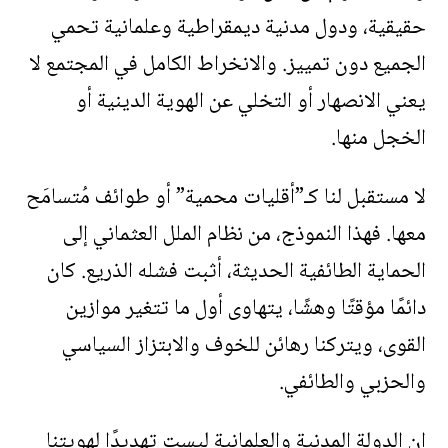
حقيقية، ودول مدنية ديمقراطية وعلمانية تحمي
الجميع دون تمييز. والانخراط الكامل في المجتمع لا
يعني الانصهار أو التخلي عن الهوية الدينية أو
الخجل منها
.
لا مستقبل لنا كـ”أقليات محمية” أو طوائف مُتسامَح
معها. فهذا النموذج، من نظام الملل العثماني إلى
الحماية الطائفية الحديثة، أثبت فشله الذريع. كان
دائمًا مؤقتًا وهشًا، يتهاوى أول ما تتغير موازين
القوى، ويتركنا رهائن للخوف والابتزاز السياسي
والحزبي والطائفي
.
إن الدولة المدنية والعلمانية ليست تهديدًا لهويتنا