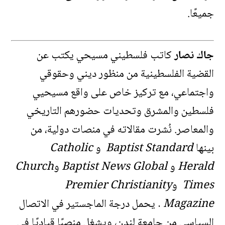
جميعًا
.
جاك نصار
كاتب فلسطيني مسيحي يكتب عن
القضية الفلسطينية من منظور ديني وحقوقي
واجتماعي، مع تركيز خاص على واقع مسيحيي
فلسطين والمشرق وتحديات حضورهم التاريخي
والمعاصر. نُشرت مقالاته في منصات دولية، من
بينها
Baptist Standard
و
Catholic
Herald
و
Baptist News Global
و
Church
Times
و
Premier Christianity
Magazine
.
يحمل درجة الماجستير في الاتصال
السياسي من جامعة لندن، ويشغل منصبًا قياديًا في