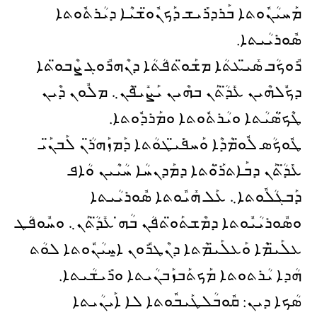
ܡܰܚܝܳܢܽܘܬܐ ܒܰܪܕܪܺܝܫ ܕܰܟܢܽܘ̈ܫܝܶܐ ܕܝܳܪܬܽܘܬܐ
ܣܽܘܪܝܳܝܬܐ.
ܪܽܘܟܳܒ ܣܺܝ̈ܥܬܳܐ ܡܫܰܘ̈ܬܦܳܬܳܐ ܕܢܶܗܪܽܘܓ ܨܶܒܘ̈ܬܐ
ܕܟܽܠܗܶܝܢ ܥܺܕ̈ܳܬܰܢ ܒܗܶܝܢ ܝܰܨܺܝ̈ܦܳܢ܆ ܡܠܽܘܢ ܕܶܝܢ
ܛܶܟ̈ܣܳܝܳܬܐ ܘܝܳܪܬܽܘܬܐ ܘܡܰܪܕܽܘܬܐ.
ܛܽܘܟܳܣ ܠܽܘ̈ܡܳܕܶܐ ܘܰܚܦܺܝ̈ܛܘܳܬܐ ܕܰܡܙܰܗܪ̈ܳܢ ܠܰܒܢ̈ܰܝ
ܥܺܕ̈ܳܬܰܢ ܕܒܰܐܬܪ̈ܰܘܳܬܐ ܕܡܰܕܢܚܳܐ ܚܳܝܶܝܢ ܘܳܐܦ
ܕܰܒܓܳܠܽܘܬܐ܆ ܥܰܠ ܗܺܝܽܘܬܐ ܣܽܘܪܝܳܝܬܐ
ܘܣܽܘܪܝܳܝܽܘܬܐ ܕܡܶܫܬܰܘ̈ܬܦܳܢ ܒܳܗ̇ ܥܺܕ̈ܳܬܰܢ܆ ܘܚܽܘܦܳܛ
ܥܠܰܝ̈ܡܶܐ ܘܰܥܠܰܝ̈ܡܳܬܐ ܕܢܶܛܪܽܘܢ ܐ̱ܚܝܳܢܽܘܬܐ ܠܘܳܬ
ܗܳܕܐ ܝܳܪܬܘܬܐ ܡܰܟܬܰܒܙܰܒܢܳܝܬܐ ܘܪܺܝܫܳܝܬܐ.
ܣܳܟܐ ܕܝܢ: ܩܽܘܒܳܠܛܰܝܒܽܘܬܐ ܠܐ ܐܰܝܢܳܝܬܐ