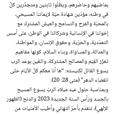
بماضيهم وحاضرهم، ويظلّوا ثابتين ومتجذّرين كلٌ
في وطنه، مؤدّين شهادة حيّة لإيماننا المسيحي،
بالمحبّة والفرح والتسامح والعيش المشترك مع
إخوتنا في الإنسانية وشركائنا في الوطن، على أسس
التعدّدية، والحرّية، وحقوق الإنسان، والمواطنة،
والعدالة، والمساواة، وبناء السلام، كونها مفاهيم
تعزّز القِيَم والمصالح المشتركة، واثقين بوعد الرب
يسوع القائل لكنيسته: “ها أنا معكم كلّ الأيّام حتّى
انقضاء الدهر” (متى 28: 20).
وبمناسبة حلول عيد ميلاد الربّ يسوع المسيح
بالجسد ورأس السنة الجديدة 2023 والدنح (الظهور
الإلهي)، نتقدّم بأحرّ التهاني وأطيب الأمنيات من