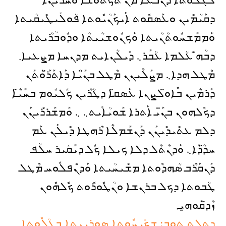
ܠܓܳܠܽܘܬܐ ܕܢܳܒܥܐ ܡܶܢ ܬܰܟ̈ܬܽܘܫܶܐ ܘܚܶܪ̈ܝܳܢܶܐ
ܕܩܰܝܳܡܺܝܢ ܘܥܰܣܩܽܘܬ ܐܰܝܟܰܢܳܝܽܘܬܐ ܦܳܘܠܺܝܛܺܝܩܳܝܬܐ
ܘܰܡܡܰܫܚܽܘܬܳܢܳܝܬܐ ܘܰܟܢܽܘܫܝܳܝܬܳܐ ܘܕܽܘܒܳܪܳܝܬܐ
ܕܒܳܗ̇̄ ܥܳܠܡܐ ܥܳܒܰܪ܆ ܕܺܝܠܳܢܐܝܬ ܡܕܢܚܐ ܡܨܥܝܐ.
ܡܶܛܠ ܗܕܐ܆ ܡܨܰܠܶܝܢܢ ܡܶܛܠ ܒܢ̈ܰܝܳܐ ܕܰܐܬܰܪ̈ܰܘܳܬܰܢ
ܕܰܪܡܶܝܢ ܒܽܐܘ̈ܠܨܢܐ ܥܰܣܩ̈ܐ ܕܛܳܪܶܝܢ ܟܽܠܝܽܘܡ ܒܚܰܝ̈ܶܐ
ܕܟܽܠܗܘܢ ܒܢ̈ܰܝ ܐܰܬܪܐ ܫܰܘܝܳܐܺܝܬ܆ ܆ ܘܰܡܫܰܪܪܺܝܢܰܢ
ܕܠܡ ܥܬܺܝܕܺܝܢܰܢ ܕܰܢܫܰܡܠܶܐ ܪܶܗܛܐ ܕܺܝܠܰܢ ܥܰܡ
ܚܕ̈ܳܕܶܐ܆ ܘܰܕܢܶܬܶܠ ܕܠܐ ܟܝܠܐ ܟܽܠ ܕܝܰܩܺܝܪ ܚܠܳܦ
ܕܰܢܩܰܪܶܒ ܣܳܗܕܽܘܬܐ ܡܫܺܝܚܳܝܬܐ ܘܰܕܢܶܦܠܽܘܚ ܡܶܛܠ
ܛܳܒܘܬܐ ܕܟܠ ܒܪܢܫܐ ܘܢܳܛܽܘܪܽܘܬ ܟܽܠܗܽܘܢ
ܙܶܕ̈ܩܰܘܗ̱ܝ.
ܕܬܠܬ ܬܘܒ: ܫܟܺܝܚܽܘܬܐ ܣܘܪܝܝܬܐ ܒܓܳܠܽܘܬܐ