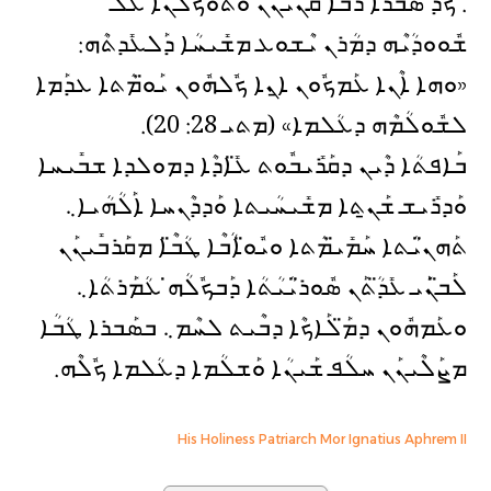
. ܟܰܕ ܣܰܒܪܐ ܪܰܒܐ ܩܢܶܝܢܰܢ ܘܬܽܘܟܠܳܢܐ ܥܰܠ
ܫܽܘܘܕܳܝܶܗ ܕܡܳܪܢ ܝܶܫܘܥ ܡܫܺܝܚܳܐ ܕܰܠܥܺܕܬܶܗ:
«ܘܗܐ ܐܶܢܐ ܥܰܡܟܽܘܢ ܐ̱ܢܐ ܟܽܠܗܽܘܢ ܝܰܘ̈ܡܳܬܐ ܥܕܰܡܐ
ܠܫܽܘܠܳܡܶܗ ܕܥܳܠܡܐ» (ܡܬܝ 28: 20).
ܒܰܐܦܬܳܐ ܕܶܝܢ ܕܩܰܪܺܝܒܽܘܬ ܥ̈ܺܐܕܶܐ ܕܡܘܠܕܐ ܫܒܺܝܚܐ
ܘܰܕܪܺܝܫ ܫܰܢ̱ܬܐ ܡܫܺܝܚܳܝܬܐ ܘܰܕܕܶܢܚܐ ܐܰܠܳܗܳܝܐ܆
ܬܰܗܢ̈ܝܳܬܐ ܚܰܡܺܝ̈ܡܳܬܐ ܘܝܽܘ̈ܐܳܒܶܐ ܛܳܒ̈ܶܐ ܡܩܰܪܒܺܝܢܰܢ
ܠܰܒ̈ܢܰܝ ܥܺܕ̈ܳܬܰܢ ܣܽܘܪ̈ܝܳܝܳܬܳܐ ܕܰܒܟܽܠܳܗ̇ ܥܳܡܰܪܬܳܐ܆
ܘܥܰܡܗܽܘܢ ܕܡ̈ܰܠܰܐܟܶܐ ܕܒܶܝܬ ܠܚܶܡ܆ ܒܣܰܒܪܐ ܛܳܒܳܐ
ܡܨܰܠܶܝܢܰܢ ܚܠܳܦ ܫܰܝܢܳܐ ܘܰܫܠܳܡܐ ܕܥܳܠܡܐ ܟܽܠܶܗ.
His Holiness Patriarch Mor Ignatius Aphrem II