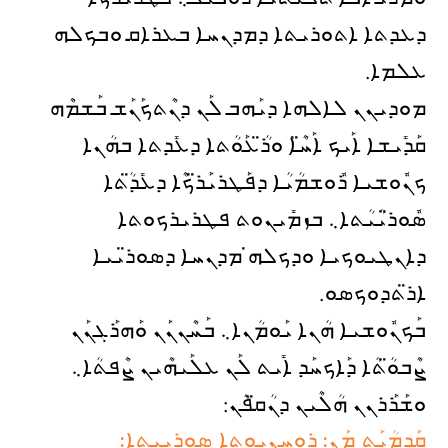
ܕܥܕܬܐ ܐܬܘܪܝܬܐ ܕܡܕܢܚܐ ܒܥܪܐܩ ܘܒܟܠܗ
ܥܠܡܐ.
ܡܘܕܝܢܢ ܠܐܠܗܐ ܕܝܰܗܒ ܠܰܢ ܕܢܶܬܟܰܢܰܫ ܒܰܫܡܶܗ
ܩܰܕܺܝܫܐ ܐܰܝܟ ܐܰܚ̈ܶܐ ܘܪ̈ܳܥܰܘܳܬܐ ܕܥܺܕܬܐ ܒܗܳܢܐ
ܟܢܽܘܫܝܐ ܪܽܘܫܡܳܝܳܐ ܕܦܰܛܪܝܰܪ̈ܟܶܐ ܕܥܺܕ̈ܳܬܐ
ܣܽܘܪ̈ܝܳܝܳܬܐ܆ ܒܙܡܺܝܢܘܬ ܦܛܪܝܪܟܘܬܐ
ܕܐܢܛܝܘܟܝܐ ܘܕܟܠܗ̇ ܡܕܢܚܐ ܕܣܘܪ̈ܝܝܐ
ܐܪ̈ܬܕܘܟܣܘ.
ܒܰܟܢܽܘܫܝܐ ܗܳܢܐ ܝܰܘܡܳܢܐ܆ ܒܰܚܶܢܢܰܢ ܘܰܗܪܰܓܢܰܢ
ܨܶܒܘ̈ܳܬܳܐ ܕܰܐܟܚܰܕ ܐܺܝܬ ܠܰܢ ܥܠܰܝܗܶܝܢ ܨܶܦܬܳܐ܆
ܘܫܰܪܰܪܢܢ ܗܳܠܶܝܢ ܕܢܳܩ̈ܦܳܢ:
ܩܰܕܡܳܝܰܬ ܡܰܢ: ܪܘܚܢܝܘܬܐ ܣܘܪܝܝܬܐ: