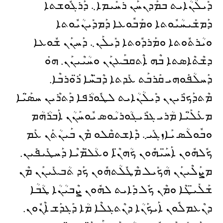
ܕܺܝܠܳܢܳܐܝܬ ܒܡܰܕܢܚܰܢ ܪܚܺܝܡܐ܆ ܕܰܪܓܽܘܫܬܐ
ܕܰܡܫܺܝܚܳܝܽܘܬܐ ܘܡܰܒܽܘܥܐ ܕܰܡܕܺܝܢܳܝܽܘܬܐ
ܘܝܳܪܬܽܘܬܐ ܘܡܰܪܕܽܘܬܐ ܕܺܝܠܰܢ܆ ܕܰܚܢܰܢ ܫܽܘܥܐ
ܕܫܶܬܶܐܣܬܐ ܒܶܗ ܐܶܬܩܒܰܥܢܰܢ ܘܚܳܝܶܝܢܰܢ. ܗ̇ܘ
ܕܰܚܠܳܦܰܘܗܝ ܩܰܪܒܰܬ ܥܺܕܬܐ ܕܶܒ̈ܚܶܐ ܪ̈ܰܘܪܒܶܐ.
ܡܶܬܕܰܟܪܺܝܢܢ ܕܺܝܠܳܢܳܐܝܬ ܠܛܽܘܪܳܦܐ ܕܰܬܪܶܝܢ ܚܣ̈ܰܝܳܐ
ܡܥܰܠ̈ܰܝܳܐ ܡܳܪܝ ܓܪܺܝܓܳܘܪܝܳܘܣ ܝܽܘܚܰܢܳܢ ܐܰܒܪܳܗܳܡ
ܘܒܽܘܠܳܣ ܝܰܐܙܔܺܝ܆ ܕܶܐܫܬܩܶܠܘ ܡܶܢ ܒܰܝܢܳܬܰܢ ܥܰܡ
ܟܽܠܗܽܘܢ ܐܰܚ̈ܰܝܗܽܘܢ ܟܳܗܢ̈ܶܐ ܘܥܳܠ̈ܡܳܝܶܐ ܕܰܚܛܺܝܦܺܝܢ.
ܡܨܰܠܶܝܢܰܢ ܗܳܟܺܝܠ ܡܶܛܽܠܳܬܗܽܘܢ ܟܰܕ ܬܳܒܥܺܝܢܰܢ ܡܶܢ
ܫܰܠܺܝ̈ܛܶܐ ܘܡܶܢ ܟܽܠ ܕܺܐܝܬ ܠܗܽܘܢ ܨܶܒܝܳܢܳܐ ܛܳܒܳܐ
ܕܢܶܥܡܠܽܘܢ ܐܰܝܟܰܢܳܐ ܕܢܶܬܓܠܶܐ ܡܳܐ ܕܰܓܕܰܫ ܐܶܢܽܘܢ.