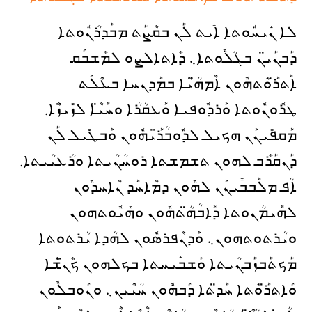
ܠܐ ܢܺܝܚܽܘܬܐ ܐܺܝܬ ܠܰܢ ܒܩܶܨܰܬ ܡܒܰܕܪܳܢܽܘܬܐ
ܕܰܒܢܰܝ̈ܢ ܒܓܳܠܽܘܬܐ܆ ܕܶܐܬܐܠܨܘ ܠܡܶܫܒܰܩ
ܐܰܬܪ̈ܰܘܳܬܗܽܘܢ ܐܶܡܗ̈ܳܝܶܐ ܒܡܰܕܢܚܐ ܒܥܶܠܰܬ
ܛܪܽܘܢܽܘܬܐ ܘܰܪܕܽܘܦܝܐ ܘܰܥܩܳܪܳܐ ܘܚܰܝ̈ܶܐ ܠܙܺܝ̈ܙܶܐ.
ܡܰܩܦܺܝܢܰܢ ܗܟܝܠ ܠܕܽܘܒܳܪ̈ܰܝܗܽܘܢ ܘܰܒܛܺܝܠ ܠܰܢ
ܕܰܢܩܰܪܶܒ ܠܗܘܢ ܬܫܡܫܬܐ ܪܘܚܳܢܳܝܬܐ ܘܪܳܥܝܳܝܬܐ.
ܐܳܦ ܡܠܰܒܒܺܝܢܰܢ ܠܗܽܘܢ ܕܡܶܐܚܰܕ ܢܶܐܚܕܽܘܢ
ܠܗܰܝܡܳܢܘܬܐ ܕܰܐܒܳܗ̈ܳܬܗܽܘܢ ܘܗܺܝܽܘܬܗܘܢ
ܘܝܳܪܬܘܬܗܘܢ܆ ܘܰܕܢܶܦܪܣܽܘܢ ܠܗܳܕܐ ܝܳܪܬܘܬܐ
ܡܰܟܬܰܒܙܰܒܢܳܝܬܐ ܘܰܫܒܺܝܚܬܐ ܒܟܠܗܘܢ ܟܶܢ̈ܫܶܐ
ܘܰܐܬܪ̈ܰܘܳܬܐ ܚܰܕ̈ܬܐ ܕܰܒܗܽܘܢ ܚܳܝܶܝܢ܆ ܘܢܰܘܒܠܽܘܢ