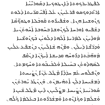
ܠܦܰܛܪܝܪܟܘܬܐ ܕܰܐܢܛܘܟܝܐ ܕܣܽܘܪ̈ܝܳܝܶܐ
ܐܪ̈ܬܕܘܟܣܘ ܦܳܪܥܺܝܢܰܢ ܥܰܠ ܐܰܦ̈ܰܝ ܩܪܳܝܬܐ ܕܰܠܘܬ
ܟܢܽܘܫܝܐ ܗܢܐ܆ ܘܫܰܦܺܝܪܽܘܬ ܩܽܘܒܳܠܐ ܘܛܘ̈ܟܳܣܶܐ
ܕܫܰܦܺܝܘ ܐܘܪܚܐ ܠܰܟܢܽܘܫܐ ܒܚܽܘܒܐ ܐܰܚܽܘܬܳܢܳܝܐ.
ܡܰܘܕܶܝܢܰܢ ܠܡܳܪܝܐ ܐܰܠܳܗܐ ܕܠܰܘܝܰܢ ܒܰܟܢܽܘ̈ܫܝܐ
ܘܰܕܪ̈ܳܫܶܐ ܕܺܝܠܰܢ܆ ܘܡܶܢܶܗ ܫܳܐܠܺܝܢܰܢ ܕܢܰܫܦܰܥ ܥܠܰܝܢ
ܡܰܘ̈ܗܒܳܬܐ ܕܪܽܘܚܶܗ ܩܕܝܫܐ ܐܰܝܟܰܢܳܐ ܕܢܰܩܶܦ
ܠܣܳܗܕܽܘܬܰܢ ܒܚܰܝܠܐ ܘܰܠܒܺܝܒܽܘܬܐ ܘܚܶܟܡܬܐ܆
ܘܢܶܦܠܽܘܚ ܥܰܡ ܚܕܳܕ̈ܶܐ ܡܶܛܽܠ ܥܳܢ̈ܳܐ ܢܰܨܺܝܚܬܐ
ܕܰܡܫܺܝܚܐ ܕܠܰܢ ܐܶܬܗܰܝܡܢܰܬ܆ ܘܰܢܢܰܛܰܪ ܝܽܘܪܬܳܢܰܢ
ܣܽܘܪܝܳܝܐ ܢܰܨܺܝܚܐ. ܡܨܰܠܶܝܢܢ ܕܶܝܢ ܡܶܛܽܠ ܫܰܝܢܐ
ܘܰܫܠܳܡܐ ܘܟܺܐܢܽܘܬܐ ܘܰܡܫܰܪܪܽܘܬܐ ܒܥܳܠܡܳܐ ܟܽܠܶܗ܆