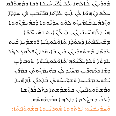
ܡܰܘܕܶܝܢܰܢ ܠܰܐܠܗܐ ܥܰܠ ܐܰܦ̈ܰܝ ܚܰܝܠܐ ܪܒܐ ܕܡܶܣܬܰܦܰܩ
ܚܠܳܦ ܕܢܶܗܘܶܐ ܠܰܢ ܐܰܝܟ ܥܺܕ̈ܳܬܐ ܩܰܪ̈ܺܝܒܺܝܢ ܡܶܢ ܚܕܳܕ̈ܶܐ
ܘܢܶܪܗܰܛ ܒܰܐܡܺܝܢܽܘ ܠܘܳܬ ܚܕܳܝܽܘܬܐ ܕܰܒܗܰܝܡܳܢܽܘܬܐ
ܗ̇ܝ ܕܠܳܗ̇ ܚܳܝܪܺܝܢܰܢ܆ ܕܺܝܠܳܢܳܐܝܬ ܒܣܺܝ̈ܥܳܬܳܐ
ܡܫܰܚ̈ܠܦܳܬܳܐ ܕܰܣܘܳܕܳܐ ܬܶܐܘܳܠܳܘܓܳܝܳܐ ܪܽܘܫܡܳܝܐ ܒܶܝܬ
ܥܺܕ̈ܳܬܐ. ܡܶܫܬܰܘܕܶܝܢܰܢ ܕܶܝܢ ܕܺܐܝܩܳܪܐ ܢܶܦܠܽܘܓ ܠܟܽܠ
ܥܺܕܬܳܐ ܘܰܠܕܺܝ̈ܠܳܝܳܬܳܗ̇ ܬܶܐܘܳܠܳܘܓܳܝ̈ܳܬܳܐ. ܬܽܘܒ ܕܶܝܢ
ܕܡܳܐ ܕܣܳܗ̈ܕܰܝܢ ܡܚܰܝܶܕ ܠܰܢ ܒܗܰܝܡܳܢܽܘܬܰܢ ܒܡܳܪܰܢ
ܝܶܫܽܘܥ ܡܫܺܝܚܐ ܘܰܫܟܺܝܚܽܘܬܰܢ ܒܰܐܬܪܰܢ ܐܶܡܗܳܝܐ.
ܘܡܶܫܬܰܘܬܦܺܝܢܰܢ ܒܬܶܫܡܶܫܬܐ ܕܟܽܠ ܒܰܪܢܳܫܐ
ܕܰܥܒܺܝܕ ܒܨܰܠܡܳܐ ܕܐܠܗܐ ܘܒܰܕܡܽܘܬܶܗ.
ܘܰܚܡܺܝܫܳܝܰܬ: ܝܳܪܬܽܘܬܐ ܣܽܘܪܝܳܝܬܐ ܡܫܰܘܬܰܦܬܳܐ: