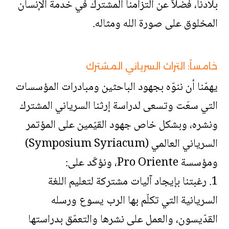
بلادنا، فضلاً عن التزامنا المشترك في خدمة الإنسان
المخلوق على صورة الله ومثاله.
خامساً: التراث السرياني المشترك
يهمّنا أن ننوّه بجهود الباحثين ومبادرات المؤسسات
التي سعَت وتسعى لدراسة إرثنا السرياني المشترك
ونشره، وبشكل خاص جهود القيّمين على المؤتمر
السرياني العالمي (Symposium Syriacum)
ومؤسسة Pro Oriente، ونؤكّد على:
1. رغبتنا بإيجاد آليات مشتركة لتعليم اللغة
السريانية التي تكلّم بها الرب يسوع ورسله
القدّيسون، والعمل على نشرها والتعمّق بدراستها