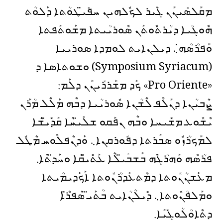
ܡܩܰܠܣܺܝܢܰܢ ܓܶܝܪ ܠܟܽܠܗܝܢ ܚܦܺܝ̈ܛܘܳܬܐ ܕܰܠܘܳܬ
ܗܽܘܓܳܝܐ ܕܝܳܪܬܽܘܬܰܢ ܣܽܘܪܝܳܝܬܐ ܡܫܰܘܬܰܦܬܐ
ܘܰܦܪܳܣܳܗ̇܆ ܕܝܠܢܐܝܬ ܠܘܡܕܐ ܣܘܪܝܝܐ
(Symposium Syriacum) ܘܫܘܬܐܣܐ ܕ
«Pro Oriente» ܟܰܕ ܡܫܰܪܪܺܝܢܰܢ ܕܠܰܡ:
ܨܶܒܝܳܢܐ ܕܢܰܠܶܦ ܠܶܫܳܢܐ ܣܽܘܪܝܳܝܐ ܕܒܶܗ ܡܰܠܶܠ ܡܳܪܰܢ
ܝܶܫܽܘܥ ܡܫܺܝܚܐ ܘܒܶܗ ܢܦܰܩܘ ܫܠܺܝ̈ܚܶܐ ܩܰܕܺܝ̈ܫܶܐ
ܠܡܰܟܪܳܙܽܘ ܣܒܰܪܬܐ ܕܦܽܘܪܩܢܐ܆ ܘܰܕܢܶܦܠܽܘܚ ܡܶܛܽܠ
ܦܪܳܣܶܗ ܘܰܗܪܳܓܶܗ ܒܰܫܒܺܝ̈ܠܶܐ ܥܰܬܺܝ̈ܩܶܐ ܘܚܰܕ̈ܬܶܐ.
ܡܥܰܫܢܳܢܽܘܬܐ ܕܡܶܬܥܰܕܪܳܢܽܘܬܐ ܐܰܟܰܕܝܡܳܝܬܐ
ܘܡܰܠܦܳܢܽܘܬܐ܆ ܕܺܝܠܳܢܳܐܝܬ ܒܳܬܰܝ̈ ܣܶܦܪ̈ܶܐ
ܕܬܶܐܘܳܠܳܘܓܺܝܰܐ.