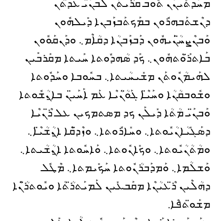
ܡܚܰܕܬܺܝܢܰܢ ܬܽܘܒ ܩܪܳܝܬܰܢ ܠܰܒܢ̈ܰܝ ܥܕ̈ܬܢ
ܕܢܶܫܬܰܒܗܪܽܘܢ ܒܡܰܟܬܰܒܙܰܒܢܐ ܕܺܝܠܗܽܘܢ
ܘܰܒܢܶܨܚ̈ܳܢܰܝܗܽܘܢ ܕܰܒܙܰܒܢܳܐ ܕܩܳܐܶܡ܆ ܘܕܰܢܩܰܘܽܘܢ
ܒܰܐܬܪ̈ܰܘܳܬܗܽܘܢ܆ ܟܰܕ ܣܳܗܕܽܘܬܐ ܚܰܝܬܐ ܡܩܰܪܒܺܝܢ
ܠܗܰܝܡܳܢܽܘܬܰܢ ܡܫܺܝܚܳܝܬܐ܆ ܒܚܽܘܒܐ ܘܚܰܕܽܘܬܐ
ܘܫܽܘܒܩܳܢܳܐ ܘܚܰܝ̈ܶܐ ܓܰܘ̈ܳܢܳܝܶܐ ܥܰܡ ܐܰܚܰܝ̈ܢ ܒܐ̱ܢܳܫܽܘܬܐ
ܘܰܒܢ̈ܰܝ ܡܳܬܳܐ ܕܺܝܠܰܢ ܟܕ ܡܣܬܡܟܝܢ ܥܠ ܪ̈ܶܢܝܶܐ
ܕܣܰܓܺܝܳܐܢܳܝܽܘܬܐ܆ ܘܚܺܐܪܽܘܬܐ܆ ܘܙܶܕ̈ܩܶܐ ܐ̱ܢܳܫܳܝ̈ܶܐ܆
ܘܡܳܬܳܢܳܝܽܘܬܐ܆ ܘܟܺܐܢܽܘܬܐ܆ ܘܰܐܚܽܘܬܐ ܐ̱ܢܳܫܳܝܬܐ܆
ܘܰܫܠܳܡܐ܆ ܘܰܡܕܰܒܪܳܢܽܘܬܐ ܚܰܟܺܝܡܬܐ܆ ܡܶܛܽܠ
ܕܗܳܠܶܝܢ ܪ̈ܶܥܝܳܢܶܐ ܡܩܰܒܥܺܝܢ ܠܰܡܝܰܬܪ̈ܳܬܳܐ ܘܝܽܘܬܪ̈ܳܢܶܐ
ܡܫܰܘ̈ܬܦܶܐ.