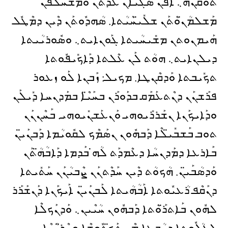
ܬܽܘܩܳܢܶܗ܆ ܐܳܦܶܢ ܣܰܓܺܝ̈ܳܐܢ ܥܺܕ̈ܳܬܰܢ ܘܰܡܫܰܚ̈ܠܦܳܢ
ܡܰܫܠܡܳܢ̈ܘܳܬܰܢ ܫܠܺܝ̈ܚܳܝܳܬܐ. ܣܳܗܕܽܘܬܰܢ ܕܶܝܢ ܕܡܶܛܽܠ
ܗܰܝܡܢܘܬܢ ܡܫܺܝܚܳܝܬܐ ܓܰܘܢܐܝܬ܆ ܘܣܽܘܪܝܳܝܬܐ
ܕܝܠܢܐܝܬ܆ ܗܘܳܬ ܠܰܢ ܥܶܠܬܐ ܕܰܐܟܺܝܦܽܘܬܐ
ܬܟܺܝܒܬܐ ܘܰܕܩܶܢܛܐ. ܡܟܝܠ: ܙܰܒܢܐ ܠܰܘ ܙܥܘܪ
ܦܪܰܫܢܰܢ ܕܢܶܬܥܰܡܰܩ ܒܕܰܘܪܰܢ ܒܚܰܝ̈ܶܐ ܒܡܰܕܢܚܐ ܕܺܝܠܰܢ
ܘܕܰܐܝܟܰܢܐ ܢܫܰܪܪܺܝܘܗܝ ܘܰܢܥܰܫܢܺܝܘܗܝ. ܒܰܚܶܢܢܰܢ
ܬܘܒ ܒܰܫܒܺܝ̈ܠܶܐ ܕܰܒܗܽܘܢ ܢܣܰܡܶܟ ܠܩܽܘܝܳܡܐ ܕܰܒܢܰܝ̈ܢ
ܒܰܐܪܥܐ ܕܡܰܕܢܚܳܐ ܕܥܶܡܕܰܬ ܠܳܗ̇ ܒܰܕܡܐ ܕܰܐܒܳܗ̈ܳܬܰܢ
ܘܰܕܣܳܒܰܝ̈ܢ. ܗܳܟܘܳܬ ܕܶܝܢ ܚܰܕܶܬܢܰܢ ܨܶܒܝܳܢܰܢ ܚܰܬܺܝܬܐ
ܕܢܰܩܶܦ ܪܳܥܝܽܘܬܐ ܐܰܒܳܗܳܝܬܐ ܠܰܒܢܰܝ̈ܢ ܐܰܝܟܰܢܐ ܕܰܢܫܰܪܰܪ
ܠܗܽܘܢ ܒܰܐܬܪ̈ܰܘܳܬܐ ܕܰܒܗܽܘܢ ܚܳܝܶܝܢ܆ ܘܰܕܢܰܟܠܶܐ