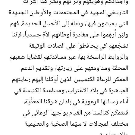
وأجدادهم وهويتهم وتراثهم ونشر هذا التراث
التاريخي المجيد في المجتمعات والأوطان الجديدة
التي يعيشون فيها، ونقله إلى الأجيال الجديدة. فهم
ولئِن أُرغِموا على مغادرة أوطانهم الأمّ جسدياً، فإنّنا
نشجّعهم كي يحافظوا على الصلات الوثيقة
والروابط الراسخة بها، عبر مساندتهم لقضايا شعبهم
المحقّة ومداومتهم على زيارتها، وتقديم الدعم
الممكن للرعاة الكنسيين الذين أوكلنا إليهم رعايتهم
المباشرة في بلاد الاغتراب، ومساعدة الكنيسة في
أداء رسالتها الرعوية في بلدان شرقنا المعذَّبة،
فتتمكّن كنائسنا من القيام بواجبها الرعائي في
مختلف المجالات لا سيّما الصحّية والتعليمية