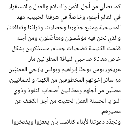
كما نصلّي من أجل الأمن والسلام والعدل والاستقرار
في العالم أجمع، وخاصةً في شرقنا الحبيب، مهد
المسيحية ومنبع جذورنا وحضارتنا وتراثنا وثقافتنا،
والذي نحن فيه مؤسِّسون ومتأصّلون، ومن أجله
قدّمت الكنيسة تضحيات جسام، مستذكرين بشكل
خاص معاناة صاحبي النيافة المطرانين مار
غريغوريوس يوحنّا إبراهيم وبولس يازجي المغيّبَين
مع سائر إخوتهم المخطوفين من الكهنة والعلمانيين،
مصلّين من أجلهم ومطالبين أصحاب النفوذ وذوي
النوايا الحسنة العمل الحثيث من أجل الكشف عن
مصيرهم.
ونجدّد دعوتنا لأبناء كنائسنا بأن يعتزوا ويفتخروا