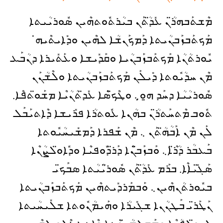
ܡܶܫܬܰܒܗܪ̈ܳܢ ܥܺܕ̈ܳܬܰܢ ܒܝܳܪܬܽܘܬܗܶܝܢ ܣܽܘܪܝܳܝܬܐ
ܡܰܟܬܰܒܙܰܒܢܳܝܬܐ ܕܰܡܟܰܢܫܳܐ ܠܗܶܝܢ ܘܕܺܐܝܬܶܝܗ̇
ܝܽܘܪܬܳܢܳܐ ܡܰܟܬܰܒܙܰܒܢܳܝܐ ܘܩܰܕܺܝܫܐ ܘܥܰܬܺܝܪܐ ܕܢܳܒܰܥ
ܡܶܢ ܚܕܳܝܽܘܬܐ ܕܺܝܠܰܢ ܡܰܟܬܰܒܙܰܒܢܳܝܬܐ ܘܠܶܫܳܢܰܢ
ܣܽܘܪܝܳܝܳܐ ܕܚܰܕ ܗ̱ܘ̣܆ ܘܛܶܟ̈ܣܶܐ ܥܺܕ̈ܬܳܢܳܝܶܐ ܡܫܰܘ̈ܬܦܶܐ.
ܬܽܘܒ ܡܶܬܚܰܬܪ̈ܳܢ ܒܗܳܢܐ ܥܽܘܬܪܳܐ ܦܪܺܝܫܐ ܕܶܐܬܝܰܒܰܠ
ܠܰܢ ܡܶܢ ܐܰܒܳܗ̈ܳܬܰܢ ܆ ܡܶܢ ܫܰܦܪܐ ܕܰܡܫܺܝܚܳܝܽܘܬܐ
ܒܰܥܒܳܪ ܕܳܪ̈ܶܐ܆ ܘܰܒܙܰܒ̈ܢܶܐ ܕܰܪ̈ܕܽܘܦܝܶܐ ܘܕܽܐܘ̈ܠܨܳܢܶܐ
ܣܰܓ̈ܺܝܐܶܐ. ܒܪܰܡ ܥܺܕ̈ܳܬܰܢ ܣܽܘܪ̈ܝܳܝܳܬܐ ܣܒܰܟ̈ܝ
ܒܝܽܘܪܬܳܢܗܶܝܢ܆ ܘܰܒܡܰܪܕܺܝܬܗܶܝܢ ܡܰܟܬܰܒܙܰܒܢܳܝܬܐ
ܢܰܛܰܪ̈ܝ ܒܰܛܢܳܢܐ ܫܓܺܝܪܳܐ ܘܗܰܝܡܳܢܽܘܬܐ ܫܠܺܝܚܳܝܬܐ