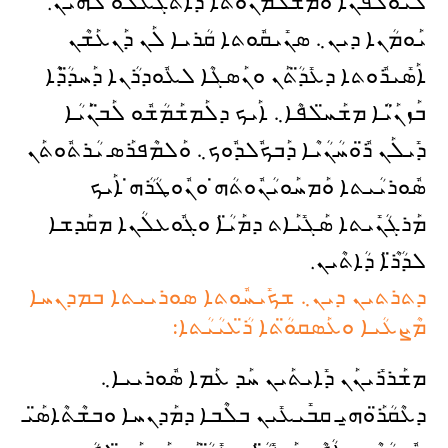
ܠܝܘ̈ܠܦܳܢܶܐ ܘܡܰܫܠܡܳܢ̈ܘܳܬܐ ܕܶܐܬܓܥܶܠܘ ܠܗܶܝܢ.
ܝܰܘܡܳܢܐ ܕܝܢ܆ ܣܢܺܝܩܽܘܬܐ ܩܳܪܝܐ ܠܰܢ ܕܰܢܥܰܫܶܢ
ܐܰܣܺܝܪܽܘܬܐ ܕܥܺܕ̈ܳܬܰܢ ܘܢܰܣܓܶܐ ܠܥܽܘܕܪܳܢܐ ܕܰܚܕ̈ܳܕܶܐ
ܒܰܙܢ̈ܰܝܳܐ ܡܫܰܚ̈ܠܦܶܐ܆ ܐܰܝܟ ܕܠܰܡܫܰܡܳܫܽܘ ܠܰܒ̈ܢܰܝܳܐ
ܕܺܝܠܰܢ ܪ̈ܽܘܚܳܢܳܝܶܐ ܕܰܒܟܽܠܕܽܘܟ܆ ܘܰܠܡܶܦܪܰܣ ܝܳܪܬܽܘܬܰܢ
ܣܽܘܪܝܳܝܬܐ ܘܰܡܚܰܘܝܳܢܽܘܬܳܗ̇ ܘܢܽܘܛܳܪܳܗ̇ ܐܰܝܟ
ܡܰܪܓܳܢܺܝܬܐ ܣܰܓܺܝܰܐܬ ܕܡܰܝ̈ܳܐ ܘܓܽܘܥܠܳܢܐ ܡܩܰܕܫܐ
ܠܕܳܪ̈ܶܐ ܕܳܐܬܶܝܢ.
ܕܬܪܬܝܢ ܕܝܢ܆ ܫܟܺܝܚܽܘܬܐ ܣܘܪܝܝܬܐ ܒܡܕܢܚܐ
ܡܶܨܥܳܝܐ ܘܥܰܣܩܘ̈ܳܬܐ ܪ̈ܳܥܝܳܝܳܬܐ:
ܡܫܰܪܪܺܝܢܰܢ ܕܺܐܝܬܰܝܢ ܚܰܕ ܥܰܡܐ ܣܽܘܪܝܝܐ܆
ܕܥܶܩܳܪ̈ܰܘܗ̱ܝ ܩܒܺܝܥܺܝܢ ܒܠܶܒܐ ܕܡܰܕܢܚܐ ܘܒܫܶܬܶܐܣ̈ܰܝ