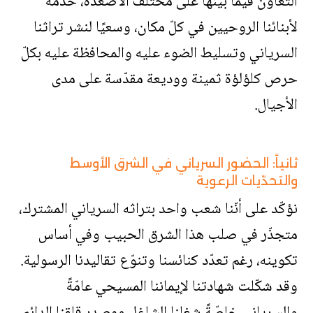
التعاون فيما بينها على مختلف الأصعدة، خدمةً
لأبنائنا الروحيين في كلّ مكان، وسعيًا لنشر تراثنا
السرياني وتسليط الضوء عليه والمحافظة عليه بكلّ
حرص كلؤلؤة ثمينة ووديعة مقدّسة على مدى
الأجيال.
ثانياً: الحضور السرياني في الشرق الأوسط
والتحدّيات الرعوية
نؤكّد على أنّنا شعب واحد بتراثه السرياني المشترك،
متجذّر في صلب هذا الشرق الحبيب وفي أساس
تكوينه، رغم تعدّد كنائسنا وتنوّع تقاليدنا الرسولية.
وقد شكّلت شهادتنا لإيماننا المسيحي عامّةً
والسرياني خاصّةً شغلنا الشاغل ومصدر قلقنا الدائم.