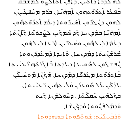
ܠܳܗ̇ ܠܕܳܪ̈ܶܐ ܕܳܐܬܶܝܢ. ܕܳܐܦܶܢ ܐܶܬܶܐܠܶܨܘ ܠܡܶܫܒܰܩ
ܒܰܦܓܰܪ ܐܰܬܪ̈ܰܘܳܬܗܘܢ ܐܶܡܗ̈ܳܝܶܐ܆ ܒܪܰܡ ܡܚܰܦܛܺܝܢܰܢ
ܠܗܘܢ ܕܢܶܛܪܽܘܢ ܐܰܣܺܝܪܽܘܬܐ ܕܥܰܡ ܐܰܬܪ̈ܰܘܳܬܗܽܘܢ
ܐܶܡܗ̈ܳܝܶܐ ܒܡܰܕܢܚܐ ܟܰܕ ܣܳܡܟܺܝܢ ܠܨܶܒܘ̈ܳܬܐ ܟ̈ܺܐܢܳܬܳܐ
ܕܥܰܡܳܐ ܕܺܝܠܗܽܘܢ ܘܣܳܥܪܺܝܢ ܐܰܪܥܐ ܕܺܝܠܗܽܘܢ
ܫܶܪܫܳܢܳܝܬܳܐ ܕܡܰܕܢܚܐ܆ ܘܺܐܝܕܐ ܕܰܡܥܰܕܪܳܢܘܬܐ
ܢܶܦܫܛܽܘܢ ܠܣܽܘܝܥܐ ܕܥܺܕܬܐ ܒܶܐܓܰܪܬܳܗ̇ ܪܳܥܝܳܝܬܐ
ܒܰܐܬܪ̈ܰܘܳܬܐ ܡܛܰܪ̈ܦܶܐ ܕܡܰܕܢܚܐ. ܗܳܟܰܢܳܐ ܡܶܬܚܰܝ̈ܠܳܢ
ܥܺܕ̈ܳܬܰܢ ܥܰܠ ܣܽܘܥܪܳܢ ܘܳܠܺܝܬܗܶܝܢ ܪܳܥܝܳܝܬܐ܆
ܒܟܽܠܗܶܝܢ ܚܰܩ̈ܠܳܬܳܐ܆ ܕܚܽܘܠܡܳܢܐ ܟܺܝܬ
ܘܰܕܡܰܠܦܳܢܽܘܬܐ ܘܰܕܟܶܢܫܳܐ.
ܘܰܪܒܺܝܥܳܝܰܬ: ܫܰܘܬܳܦܘܬܐ ܒܣܗܕܘܬܐ