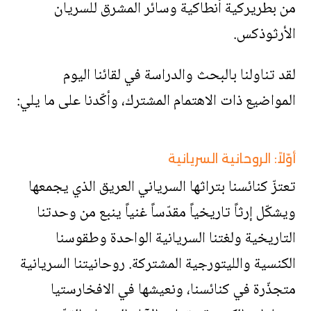
من بطريركية أنطاكية وسائر المشرق للسريان
الأرثوذكس.
لقد تناولنا بالبحث والدراسة في لقائنا اليوم
المواضيع ذات الاهتمام المشترك، وأكّدنا على ما يلي:
أوّلاً: الروحانية السريانية
تعتزّ كنائسنا بتراثها السرياني العريق الذي يجمعها
ويشكّل إرثاً تاريخياً مقدّساً غنياً ينبع من وحدتنا
التاريخية ولغتنا السريانية الواحدة وطقوسنا
الكنسية والليتورجية المشتركة. روحانيتنا السريانية
متجذّرة في كنائسنا، ونعيشها في الافخارستيا