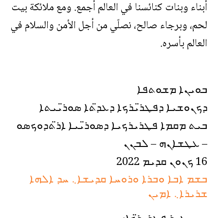
أبناء وبنات كنائسنا في العالم أجمع. ومع ملائكة بيت
لحم، وبرجاء صالح، نصلّي من أجل الأمن والسلام في
العالم بأسره.
ܒܘܝܢܐ ܡܫܘܬܦܐ
ܕܟܢܘܫܝܐ ܕܦܛܪ̈ܝܪܟܐ ܕܥܕ̈ܬܐ ܣܘܪ̈ܝܝܬܐ
ܒܝܬ ܡܩܡܐ ܦܛܪܝܪܟܝܐ ܕܣܘܪ̈ܝܝܐ ܐܪ̈ܬܕܘܟܣܘ
– ܥܛܫܐܢܗ – ܠܒܢܢ
16 ܟܢܘܢ ܩܕܝܡ 2022
ܒܫܡ ܐܒܐ ܘܒܪܐ ܘܪܘܚܐ ܩܕܝܫܐ܆ ܚܕ ܐܠܗܐ
ܫܪܝܪܐ܆ ܐܡܝܢ