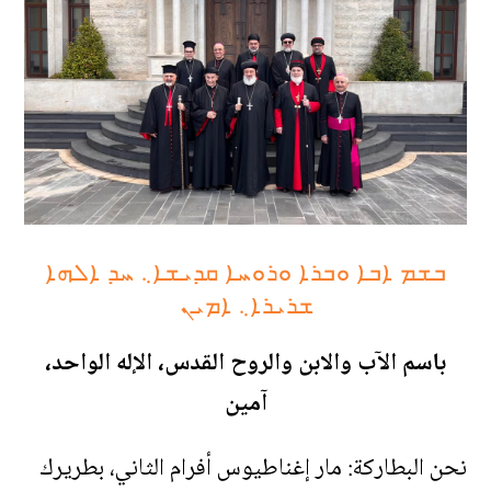
ܒܫܡ ܐܒܐ ܘܒܪܐ ܘܪܘܚܐ ܩܕܝܫܐ܆ ܚܕ ܐܠܗܐ
ܫܪܝܪܐ܆ ܐܡܝܢ
باسم الآب والابن والروح القدس، الإله الواحد،
آمين
نحن البطاركة: مار إغناطيوس أفرام الثاني، بطريرك