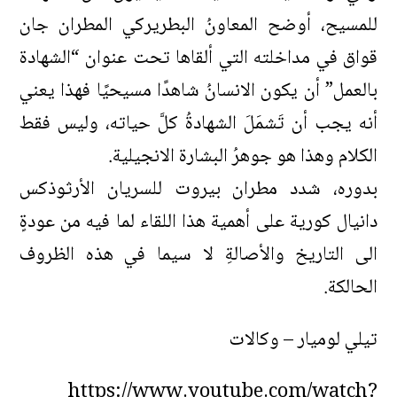
للمسيح،
أوضح
المعاونُ
البطريركي
المطران
جان
قواق
في
مداخلته
التي
ألقاها
تحت
عنوان
“
الشهادة
بالعمل
”
أن
يكون
الانسانُ
شاهدًا
مسيحيًا
فهذا
يعني
أنه يجب
أن
تَشمَلَ
الشهادةُ
كلَّ
حياته،
وليس
فقط
الكلام
وهذا
هو
جوهرُ
البشارة
الانجيلية
.
بدوره،
شدد
مطران
بيروت
للسريان
الأرثوذكس
دانيال
كورية
على
أهمية
هذا
اللقاء
لما فيه
من
عودةٍ
الى
التاريخ
والأصالةِ
لا
سيما
في
هذه
الظروف
الحالكة
.
تيلي لوميار – وكالات
https://www.youtube.com/watch?