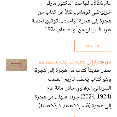
عام 1924 للباحث الدكتور مارك
خربوطلي توماس. نقلاً عن كتاب من
هجرة إلى هجرة الباحث... توثيق لحملة
طرد السريان من أورفا عام 1924
اقرأ المزيد
من هجرة إلى هجرة (ܡܶܢ ܓܳܠܘܬܐ ܠܓܳܠܘܬܐ)
صدر حديثاً كتاب من هجرة إلى هجرة،
وهو كتاب يُجسّد تاريخ الشعب
السريانيّ الرهاويّ خلال مائة عام
(1924-2024) جرت فيها... من هجرة
إلى هجرة (ܡܶܢ ܓܳܠܘܬܐ ܠܓܳܠܘܬܐ)