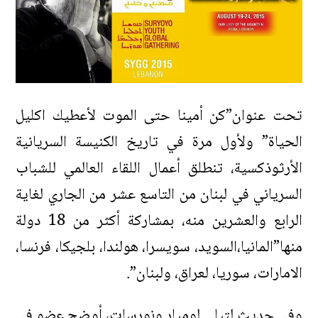
تحت عنوان”كن أمينا حتى الموت لأعطيك اكليل
الحياة” ولأول مرة في تاريخ الكنيسة السريانية
الأرثوذكسية، تنطلق أعمال اللقاء العالمي للشباب
السرياني في لبنان من التاسع عشر من الجاري لغاية
الرابع والعشرين منه، بمشاركة أكثر من 18 دولة
منها”المانيا،السويد، سويسرا، هولندا، بلجيكا، فرنسا،
الامارات، سوريا، لعراق، ولبنان”.
وفي حديث لتيلي لوميار ونورسات، أوضح عضو في