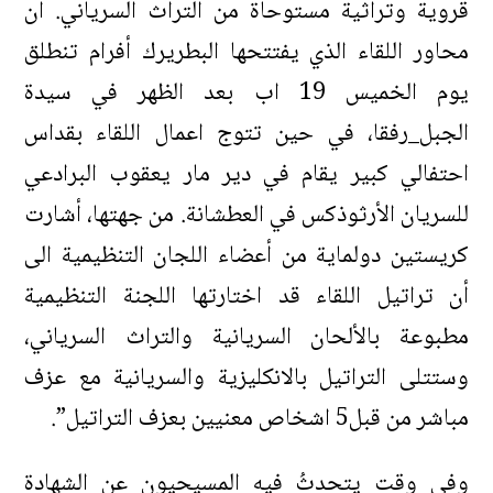
قروية وتراثية مستوحاة من التراث السرياني. ان
محاور اللقاء الذي يفتتحها البطريرك أفرام تنطلق
يوم الخميس 19 اب بعد الظهر في سيدة
الجبل_رفقا، في حين تتوج اعمال اللقاء بقداس
احتفالي كبير يقام في دير مار يعقوب البرادعي
للسريان الأرثوذكس في العطشانة. من جهتها، أشارت
كريستين دولماية من أعضاء اللجان التنظيمية الى
أن تراتيل اللقاء قد اختارتها اللجنة التنظيمية
مطبوعة بالألحان السريانية والتراث السرياني،
وستتلى التراتيل بالانكليزية والسريانية مع عزف
مباشر من قبل5 اشخاص معنيين بعزف التراتيل”.
وفي وقت
يتحدثُ
فيه
المسيحيون
عن
الشهادة