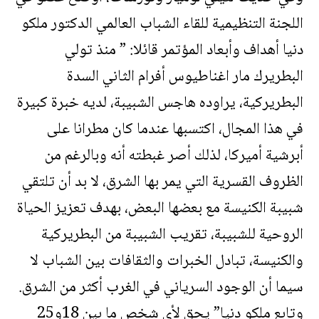
اللجنة التنظيمية للقاء الشباب العالمي الدكتور ملكو
دنيا أهداف وأبعاد المؤتمر قائلا: ” منذ تولي
البطريرك مار اغناطيوس أفرام الثاني السدة
البطريركية، يراوده هاجس الشبيبة، لديه خبرة كبيرة
في هذا المجال، اكتسبها عندما كان مطرانا على
أبرشية أميركا، لذلك أصر غبطته أنه وبالرغم من
الظروف القسرية التي يمر بها الشرق، لا بد أن تلتقي
شبيبة الكنيسة مع بعضها البعض، بهدف تعزيز الحياة
الروحية للشبيبة، تقريب الشبيبة من البطريركية
والكنيسة، تبادل الخبرات والثقافات بين الشباب لا
سيما أن الوجود السرياني في الغرب أكثر من الشرق.
وتابع ملكو دنيا” يحق لأي شخص ما بين 18و25