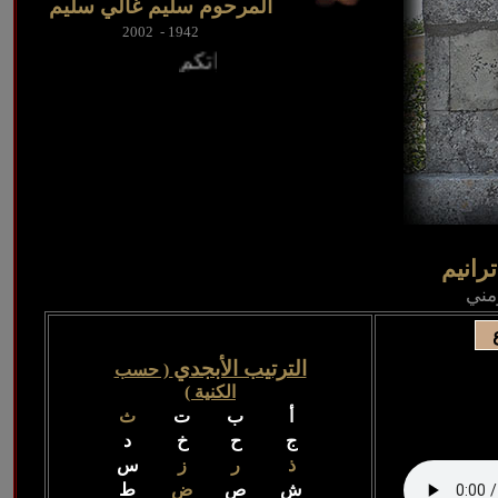
المرحوم
سليم غالي سليم
1942 - 2002
رانيم
مني
الترتيب الأبجدي
( حسب
الكنية )
أ
ب
ت
ث
ج
ح
خ
د
ذ
ر
ز
س
ش
ص
ض
ط