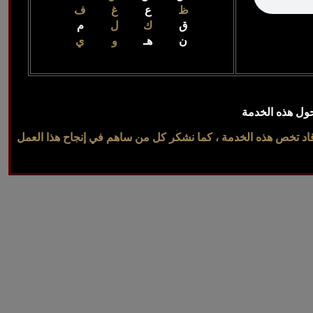
ظ
ع
غ
ف
ق
ك
ل
م
ن
هـ
و
ي
ل هذه الخدمة
اد تخص هذه الخدمة ، كما نشكر كل من ساهم في إنجاح هذا العمل
All Right re