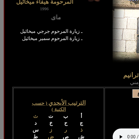
المرحومة هيفاء ميخائيل
1996
ـ زيارة المرحوم جرجي ميخائيل
ـ زيارة المرحوم سمير ميخائيل
رانيم
مني
الترتيب الأبجدي
( حسب
الكنية )
أ
ب
ت
ث
ج
ح
خ
د
ذ
ر
ز
س
ش
ص
ض
ط