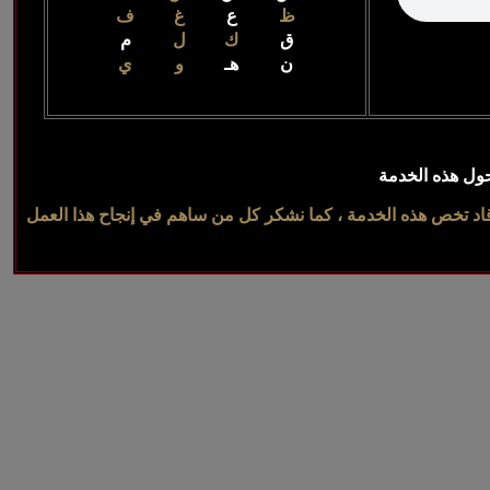
ظ
ع
غ
ف
ق
ك
ل
م
ن
هـ
و
ي
ل هذه الخدمة
اد تخص هذه الخدمة ، كما نشكر كل من ساهم في إنجاح هذا العمل
All Right re