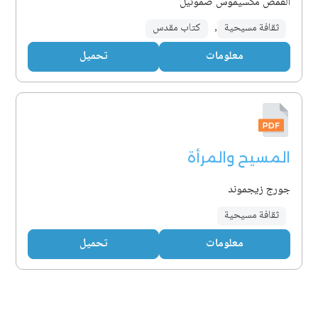
القمص مكسيموس صموئيل
ثقافة مسيحية
,
كتاب مقدس
معلومات
تحميل
المسيح والمرأة
جورج زيجموند
ثقافة مسيحية
معلومات
تحميل