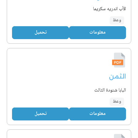
الأب اندريه سكريما
وعظ
معلومات
تحميل
الثمن
البابا شنودة الثالث
وعظ
معلومات
تحميل