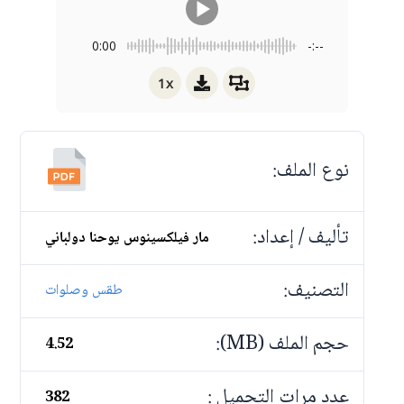
0:00
-:--
1x
نوع الملف:
تأليف / إعداد:
مار فيلكسينوس يوحنا دولباني
التصنيف:
طقس وصلوات
حجم الملف (MB):
4.52
عدد مرات التحميل :
382