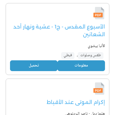
الأسبوع المقدس - ج1 - عشية ونهار أحد
الشعانين
الأنبا بيشوي
طقس وصلوات
,
قبطي
معلومات
تحميل
إكرام الموتى عند الأقباط
هلجا ديل - ناصر البردنوهي