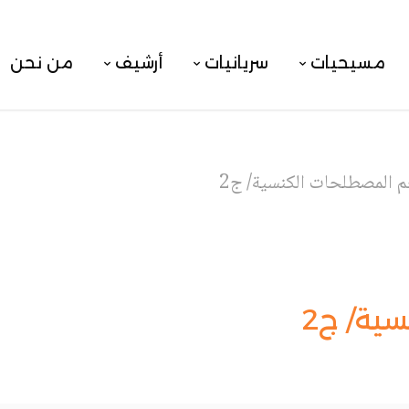
مسيحيات
سريانيات
أرشيف
من نحن
 المصطلحات الكنسية/ ج2
ية/ ج2