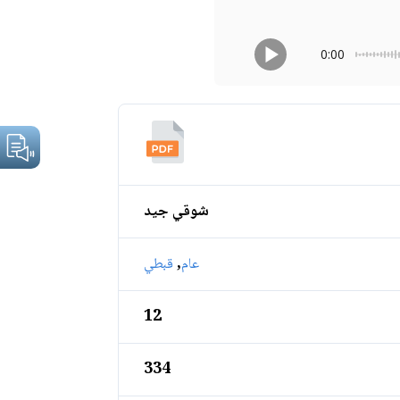
0:00
شوقي جيد
,
عام
قبطي
12
334