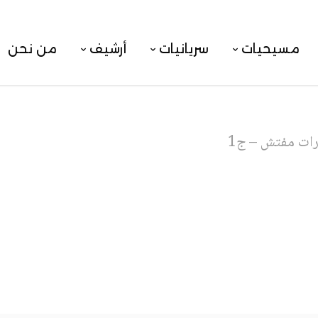
مسيحيات
سريانيات
أرشيف
من نحن
ات مفتش – ج1