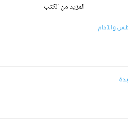
المزيد من الكتب
طس والآدام
دة