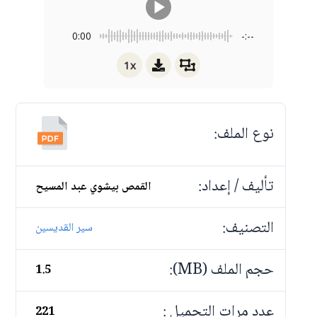
0:00
-:--
1x
نوع الملف:
تأليف / إعداد:
القمص بيشوي عبد المسيح
التصنيف:
سير القديسين
حجم الملف (MB):
1.5
عدد مرات التحميل :
221