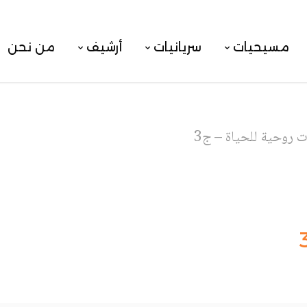
مسيحيات
سريانيات
أرشيف
من نحن
ت روحية للحياة – ج3