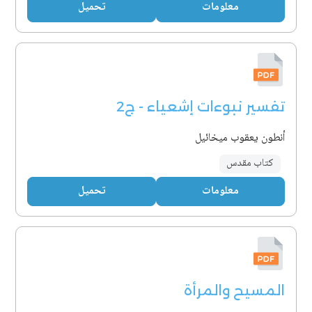
معلومات
تحميل
تفسير نبوءات إشعياء - ج2
أنطون يعقوب ميخائيل
كتاب مقدس
معلومات
تحميل
المسيح والمرأة