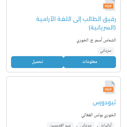
رفيق الطالب إلى اللغة الآرامية
(السريانية)
الشماس أسمر ج. الخوري
سرياني
معلومات
تحميل
ثيودورس
الخوري بولس الفغالي
آبائيات
,
سرياني
,
سير القديسين