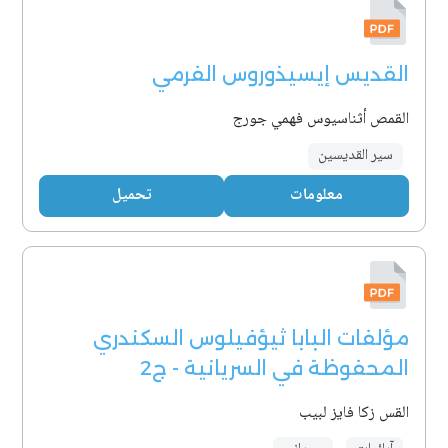
القديس إيسيذوروس الفرمي
القمص أثناسيوس فهمي جورج
سير القديسين
معلومات
تحميل
مؤلفات البابا ثيؤفيلوس السكندري
المحفوظة في السريانية - ج2
القس زكا فايز لبيب