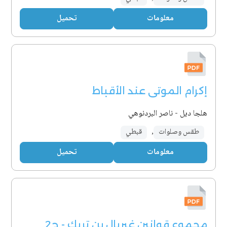
معلومات
تحميل
إكرام الموتى عند الأقباط
هلجا ديل - ناصر البردنوهي
طقس وصلوات
,
قبطي
معلومات
تحميل
مجموع قوانين غبريال بن تريك - ج2