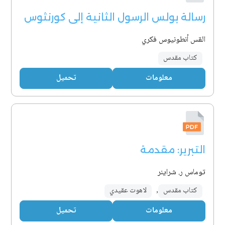
رسالة بولس الرسول الثانية إلى كورنثوس
القس أنطونيوس فكري
كتاب مقدس
معلومات
تحميل
التبرير: مقدمة
توماس ر. شراينر
كتاب مقدس
,
لاهوت عقيدي
معلومات
تحميل