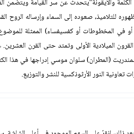
ي الكلمة والأيقونة"يتحدث عن سر القيامة ويتضمن ا
 ظهوره للتلاميذ، صعوده إلى السماء وإرساله الروح 
أو في المخطوطات أو كفسيفساء) الممثلة للموضوع، 
رون الميلادية الأولى وتمتد حتى القرن العشرين. عل
شمندريت (المطران) سلوان موسي إدراجها في هذا الكتاب
تعاونية النور الأرثوذكسية للنشر والتوزيع.
. بعد ذلك، انقرّ على السهم الموجود في أعلى الشاشة. س