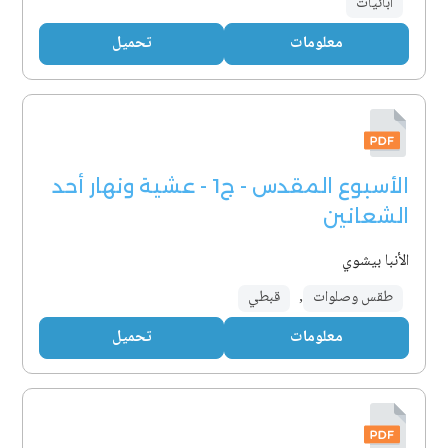
آبائيات
معلومات
تحميل
الأسبوع المقدس - ج1 - عشية ونهار أحد
الشعانين
الأنبا بيشوي
طقس وصلوات
,
قبطي
معلومات
تحميل