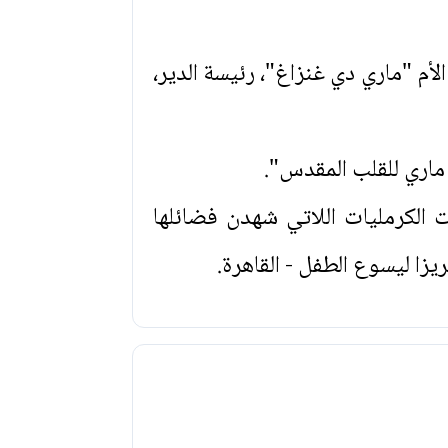
ع والعاشر)، فقد كتبته القديسة في سنة 1897 تلبية لطلب الأم "ماري دي غنزاغ"، رئيسة الدير،
 ماري للقلب المقدس".
ت الكرمليات اللاتي شهدن فضائلها
زا ليسوع الطفل - القاهرة.