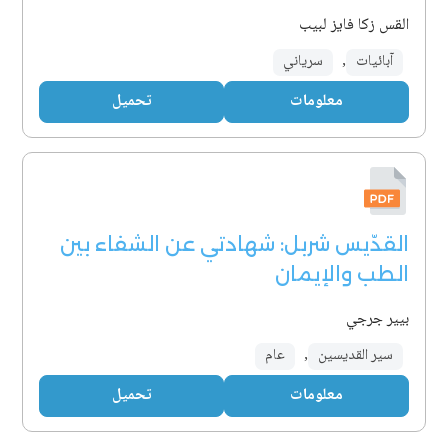
القس زكا فايز لبيب
آبائيات
,
سرياني
معلومات
تحميل
القدّيس شربل: شهادتي عن الشفاء بين
الطب والإيمان
بيير جرجي
سير القديسين
,
عام
معلومات
تحميل