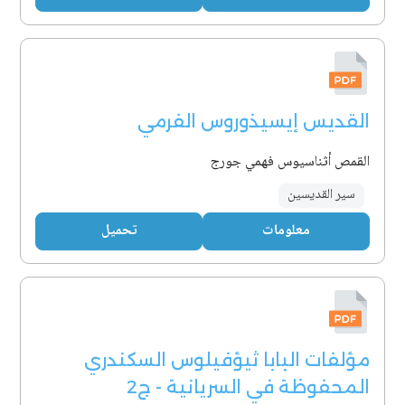
القديس إيسيذوروس الفرمي
القمص أثناسيوس فهمي جورج
سير القديسين
معلومات
تحميل
مؤلفات البابا ثيؤفيلوس السكندري
المحفوظة في السريانية - ج2