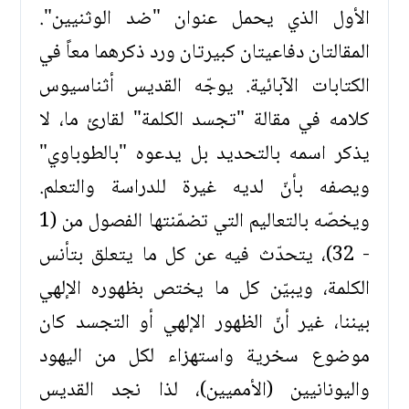
الأول الذي يحمل عنوان "ضد الوثنيين".
المقالتان دفاعيتان كبيرتان ورد ذكرهما معاً في
الكتابات الآبائية. يوجّه القديس أثناسيوس
كلامه في مقالة "تجسد الكلمة" لقارئ ما، لا
يذكر اسمه بالتحديد بل يدعوه "بالطوباوي"
ويصفه بأنّ لديه غيرة للدراسة والتعلم.
ويخصّه بالتعاليم التي تضمّنتها الفصول من (1
- 32)، يتحدّث فيه عن كل ما يتعلق بتأنس
الكلمة، ويبيّن كل ما يختص بظهوره الإلهي
بيننا، غير أنّ الظهور الإلهي أو التجسد كان
موضوع سخرية واستهزاء لكل من اليهود
واليونانيين (الأمميين)، لذا نجد القديس