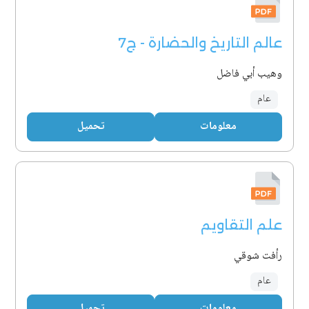
عالم التاريخ والحضارة - ج7
وهيب أبي فاضل
عام
معلومات
تحميل
علم التقاويم
رأفت شوقي
عام
معلومات
تحميل