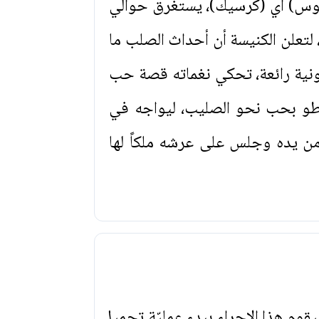
رونوس) أي (كرسيك)، يستغرق حوالي
لتعلن الكنيسة أن أحداث الصلب ما
مفونية رائعة، تحكي نغماته قصة حب
طو بحب نحو الصليب، ليواجه في
من يده وجلس على عرشه ملكاً لها
يقوم هذا الإجراء ببدء عمليّة تحميل