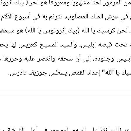
من المزمور لحناً مشهوراً ومعروفاً هو لحن( بيك اث
في عرش الملك المصلوب، تترنم به في أسبوع الآلام، 
ي. لحن كرسيك يا الله (بيك إثرونوس يا الله) هو سي
 تحت قبضة إبليس، والسيد المسيح كعريس لها يخ
إبليس وجنوده، إلى أن سحقه وانتصر عليه وحررها 
ك يا الله"
إعداد القمص يسطس جوزيف تادرس.
. بعد ذلك، انقرّ على السهم الموجود في أعلى الشاشة. س