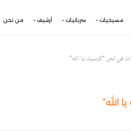
مسيحيات
سريانيات
أرشيف
من نحن
ات في لحن “كرسيك يا الله”
 الله”