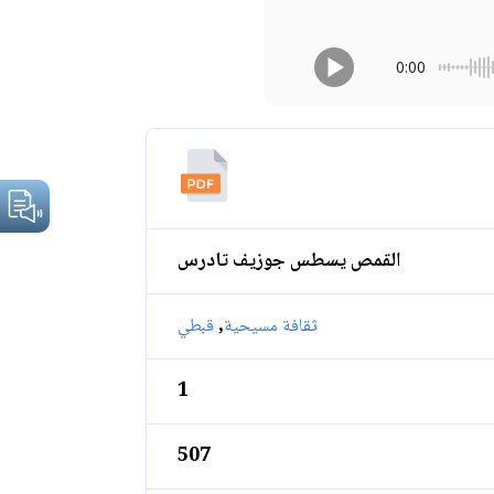
0:00
القمص يسطس جوزيف تادرس
,
ثقافة مسيحية
قبطي
1
507