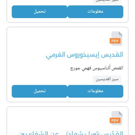
معلومات
تحميل
القديس إيسيذوروس الفرمي
القمص أثناسيوس فهمي جورج
سير القديسين
معلومات
تحميل
القدّيس شربل: شهادتي عن الشفاء بين