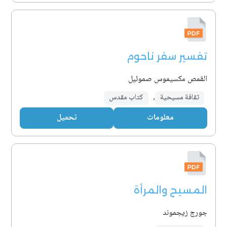
تفسير سفر ناحوم
القمص مكسيموس صموئيل
ثقافة مسيحية
,
كتاب مقدس
معلومات
تحميل
المسيح والمرأة
جورج زيجموند