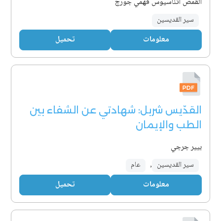
القمص أثناسيوس فهمي جورج
سير القديسين
معلومات
تحميل
القدّيس شربل: شهادتي عن الشفاء بين
الطب والإيمان
بيير جرجي
سير القديسين
,
عام
معلومات
تحميل