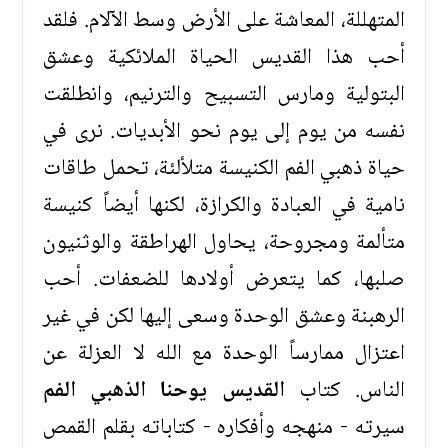
المتهللة، المعاشة على الأرض وسط الآلام. فلقد
أحب هذا القديس الحياة الملائكية وعشق
البتولية ومارس التسبيح والترنيم، وانطلقت
نفسه من يوم إلى يوم نحو الأبديات. نرى في
حياة ذهبي الفم الكنيسة متلألئة، تحمل طاقات
نامية في العبادة والكرازة، لكنها أيضاً كنيسة
متألمة ومجروحة، يحاول الهراطقة والوثنيون
صلبها، كما يتعرض أولادها للضعفات. أحب
الرهبنة وعشق الوحدة وسعى إليها لكن في غير
اعتزال ممارساً الوحدة مع الله لا العزلة عن
الناس. كتاب
القديس يوحنا الذهبي الفم
سيرته - منهجه وأفكاره - كتاباته بقلم القمص