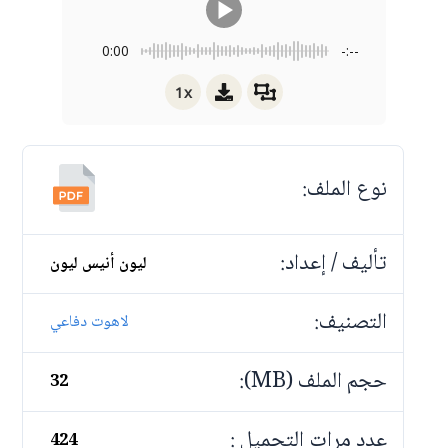
0:00
-:--
1x
نوع الملف:
تأليف / إعداد:
ليون أنيس ليون
التصنيف:
لاهوت دفاعي
حجم الملف (MB):
32
عدد مرات التحميل :
424