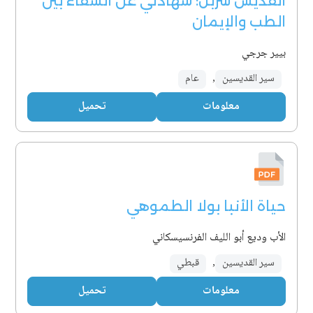
القدّيس شربل: شهادتي عن الشفاء بين
الطب والإيمان
بيير جرجي
سير القديسين
,
عام
معلومات
تحميل
حياة الأنبا بولا الطموهي
الأب وديع أبو الليف الفرنسيسكاني
سير القديسين
,
قبطي
معلومات
تحميل