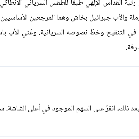
رتبة القداس الإلهي طبقاً للطقس السرياني الانطا
ة والأب جبرائيل بخاش وهما المرجعين الأساسيين ل
ي في التنقيح وخطّ نصوصه السريانية. وعُني الأب
رفة.
. بعد ذلك، انقرّ على السهم الموجود في أعلى الشاشة. س