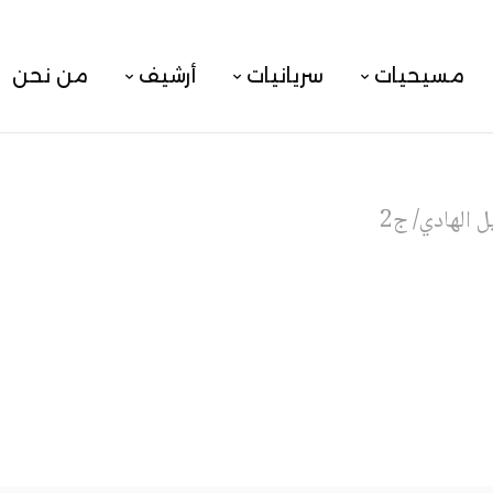
مسيحيات
سريانيات
أرشيف
من نحن
ل الهادي/ ج2