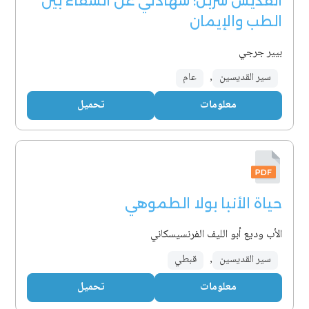
القدّيس شربل: شهادتي عن الشفاء بين
الطب والإيمان
بيير جرجي
سير القديسين
,
عام
معلومات
تحميل
حياة الأنبا بولا الطموهي
الأب وديع أبو الليف الفرنسيسكاني
سير القديسين
,
قبطي
معلومات
تحميل