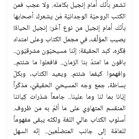
تشعر بأنّك أمام إنجيل بكامله. ولا عجب فمن
الكتب الروحيّة الوجدانيّة مَن يشعرك أصحابها
بأنّك أمام إنجيل من نوع آخَر: إنجيل الحياة!
يصيب المؤلِّف، في مجمل الكتاب وعلى امتداد
فِكَره، كبد الحقيقة: إنّنا مسيحيّون مشرقيّون..
باقون ما امتدّ بنا الزمان.. فافعلوا ما شئتم..
وافهموا كيفما شئتم. ويعيد الكتاب، وبكلّ
بساطة، جمع وجه المسيحيّ الحقيقيّ، مذكّراً
إيّانا بما لنا وما علينا.. جامعاً شذرات كِياننا
المنقسم المتهاوي على ما ألمّ به من ظروف.
أسلوب الكتاب عالي اللغة ولكنّه يبقى مفهوماً
للعامّة إلى جانب المتضلّعين.. إنّه السهل