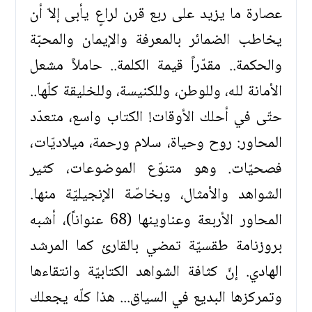
عصارة ما يزيد على ربع قرن لراعٍ يأبى إلاّ أن
يخاطب الضمائر بالمعرفة والإيمان والمحبّة
والحكمة.. مقدّراً قيمة الكلمة.. حاملاً مشعل
الأمانة لله، وللوطن، وللكنيسة، وللخليقة كلّها..
حتّى في أحلك الأوقات! الكتاب واسع، متعدّد
المحاور: روح وحياة، سلام ورحمة، ميلاديّات،
فصحيّات. وهو متنوّع الموضوعات، كثير
الشواهد والأمثال، وبخاصّة الإنجيليّة منها.
المحاور الأربعة وعناوينها (68 عنواناً)، أشبه
بروزنامة طقسيّة تمضي بالقارئ كما المرشد
الهادي. إنّ كثافة الشواهد الكتابيّة وانتقاءها
وتمركزها البديع في السياق... هذا كلّه يجعلك