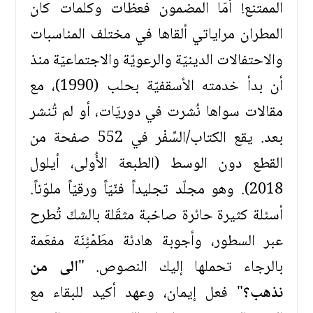
الممتنع! أمّا المضمون فعظات وكلمات كان
المطران مراياتي ألقاها في مختلف المناسبات
والاحتفالات الدينيّة والرعويّة والاجتماعيّة منذ
أن بدأ خدمته الأسقفيّة بحلب (1990)، مع
مقالات سواها نُشرت في دوريّات، أو لم تُنشر
بعد. يقع الكتاب/السِّفْر في 552 صفحة من
القطع دون الوسط (الطبعة الأُولى، أيلول
2018). وهو مجلّد تجليداً فنّيّاً ورقيّاً ملوّناً.
أسئلة كثيرة حائرة صاخبة مثقَلة بالشكّ تُطرح
عبر السطور، وأجوبة هادئة مطَمْئِنَة مفعَمة
بالرجاء تحملها إليك النصوص. "
الى من
نذهب؟
" فعل إيمان، وعهد أكيد للبقاء مع