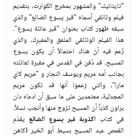
"تايتانيك" والمشهور بمخرج الكوارث، بتقديم
فيلم وثائقي أسماه "قبر يسوع الضائع" والذي
سبقه ظهور كتاب بعنوان "قبر عائلة يسوع".
هذا الفيلم الوثائقي الملفق والمفبرك، والذي
زُعم فيه أنّ هناك احتمالاً أن يكون يسوع
المسيح، قد دُفن في القدس في مقبرة لعائلته
بجانب أمه مريم ويوسف النجار و "مريم كاي
مارا"، والتي زعموا أنها قد تكون مريم
المجدلية، معتمدين على ما سبق أن ادعاه دان
براون كذباً أن المسيح تزوج منها وأنجب نسلاً.
في كتاب
اكذوبة قبر يسوع الضائع
يقدّم
القمص عبد المسيح بسيط أبو الخير (كاهن