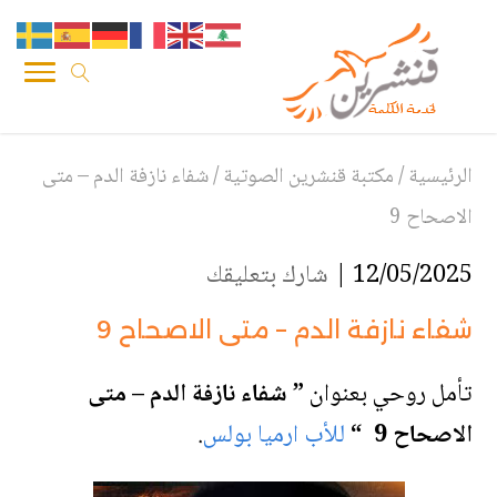
الرئيسية
/
مكتبة قنشرين الصوتية
/
شفاء نازفة الدم – متى
الاصحاح 9
12/05/2025 |
شارك بتعليقك
شفاء نازفة الدم – متى الاصحاح 9
تأمل روحي بعنوان
” شفاء نازفة الدم – متى
الاصحاح 9
“
للأب ارميا بولس
.