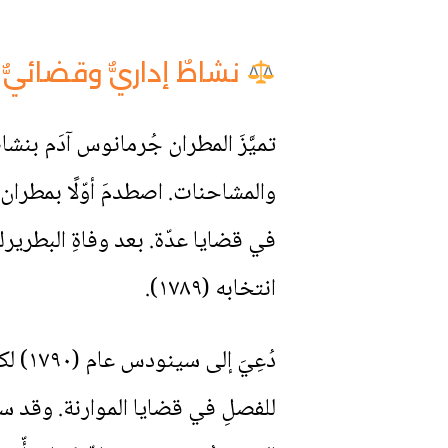
نشاطٌ إداريٌّ وقضائيٌّ هامٌّ ف
تميَّزَ المطران جُرمانوس آدَم بنشاطٍ د
انتخابه (١٧٨٩).
دُعِي