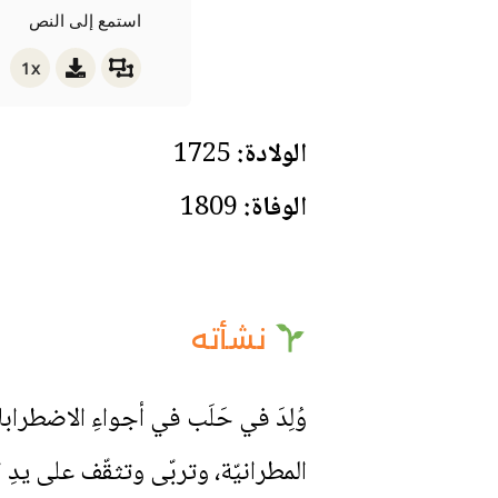
استمع إلى النص
1x
الولادة:
1725
الوفاة:
1809
نشأته
وُلِدَ في حَلَب في أجواءِ الاضطرابات