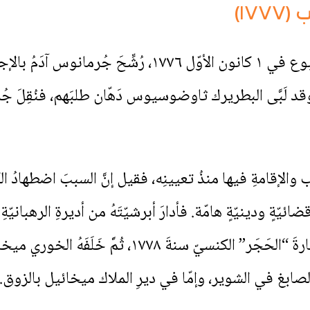
١٧٧)
بعدَ وفاةِ المطران أغناطيوس جَربوع في ١ كانون الأوّل ٧٧٦
وقد لَبَّى البطريرك ثاوضوسيوس دَهّان طلبَهم، فنُقِلَ جُر
 والإقامةِ فيها منذُ تعيينِه، فقيل إنَّ السببَ اضطهادُ الكاثو
ئيّةٍ ودينيّةٍ هامّة. فأدارَ أبرشيّتَهُ من أديرةِ الرهبانيّةِ 
الخوري أنطون صبّاغ الذي مُنِحَ شارةَ “الحَجَر” الك
 الصابغ في الشوير، وإمّا في ديرِ الملاك ميخائيل بالزوق.