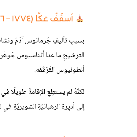
أسقُفُ عَكّا (١٧٧٤ – ١٧٧٦)
بسببِ تآليفِ جُرمانوس آدَمَ ونشاطِهِ 
أنطونيوس القَرْقَفَه.
إلى أديِرة الرهبانيّةِ الشويريّةِ في ل