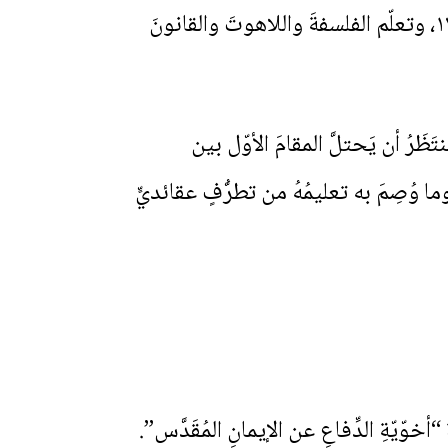
عَشْرةَ من عُمرِهِ. هناكَ دَرَسَ في “معهد انتشار الإيمان” نحو خمسَ عشرةَ سنةً، حتّى ١٧٥١، وتعلّم الفلسفةَ واللاهوتَ والقانونَ
ظَرُ أن يَحتلَّ المقامَ الأوّل بين
ما وُصِمَ به تعليمُهُ من تطرُّفٍ عقائديٍّ
 حَلَب، فُكُلِّفَ بإدارةِ “أخوّيّةِ الدِّفاعِ عن الإيمانِ المُقَدَّس”.