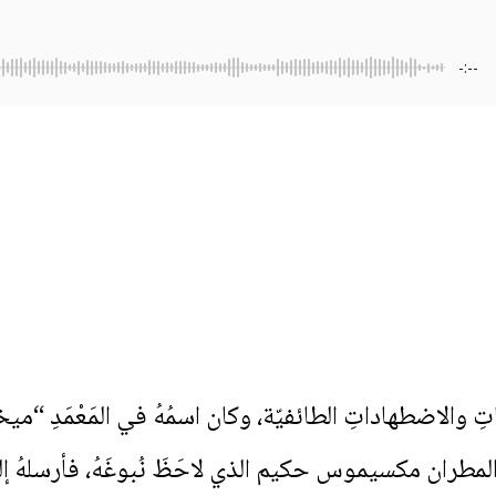
-:--
ِ والاضطهاداتِ الطائفيّة، وكان اسمُهُ في المَعْمَدِ “ميخ