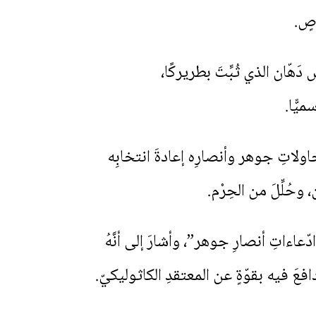
صٍ.
بين أثناسيوس دَهّان الذي ثُبِّتَ بطريركًا،
يًّا.
ا ضدَّ مَطامعِ جوهر. ورغمَ محاولاتِ جوهر وأنصارِه إعادةَ انتخابِه
لى الرهبانِ المُخَلِّصيّين (١٧٦٨) ضَمَّنَها “دَحضَ ادّعاءاتِ أنصارِ جوهر”، وأشارَ إلى أنَّهُ