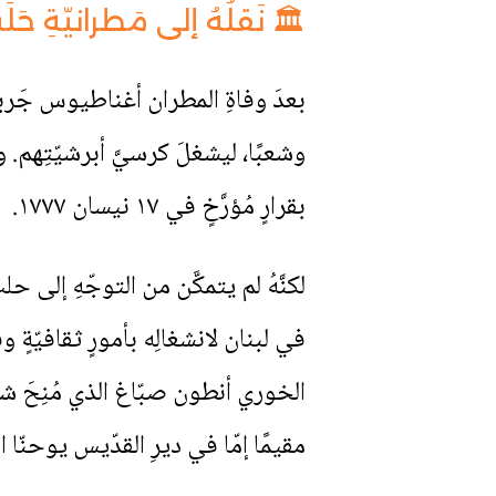
🏛 نَقلُهُ إلى مَطرانيّةِ حَلَب (٧
وشعبًا، ليشغلَ كرسيَّ أبرشيّتِهم. 
بقرارٍ مُؤرَّخٍ في ١٧ نيسان ١٧٧٧.
لكنَّهُ لم يتمكَّن من التوجّهِ إلى حلب
في لبنان لانشغالِه بأمورٍ ثقافيّةٍ وقضا
مقيمًا إمّا في ديرِ القدّيس يوحنّا