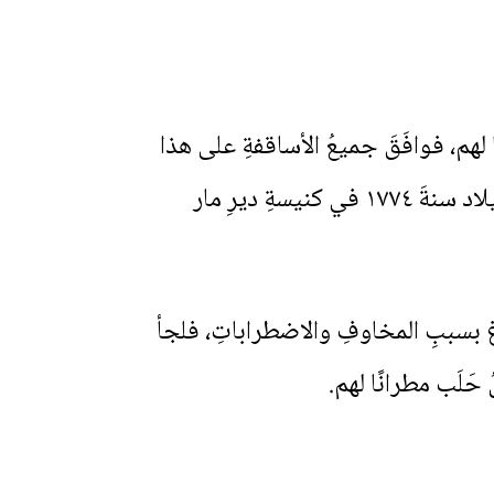
ًا لهم، فوافَقَ جميعُ الأساقفةِ على هذا
الترشيحِ ما عدا أثناسيوس جَوهَر. فقَد أُقيمَ جُرمانوس آدَمُ مَطرانًا على عَكّا ليلةَ عيدِ الميلاد سنةَ ١٧٧٤ في كنيسةِ ديرِ مار
هِ، إذ هُرِّبَ من عَكّا سنةَ ١٧٧٥ مع أُسرةِ آلِ الصبّاغ بسببِ المخاوفِ والاضطراباتِ، فلجأ
ُ حَلَب مطرانًا لهم.