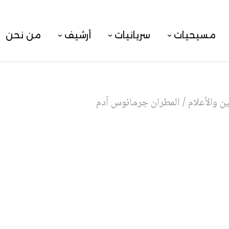
مسيحيات
سريانيات
أرشيف
من نحن
 والأعلام
/
المطران جرمانوس آدم