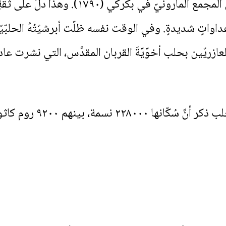
إليه عقدُ سينودس عامّ، كما ترأّسَ المجمع 
عداواتٍ شديدةٍ. وفي الوقت نفسه ظلّت أبرشيّتُهُ الحلبّيّة
ي ديرِ الآباء اللعازريّين بحلب أخوّيّةَ القربان المقدَّس، التي ن
وفي سنةَ ١٧٩١ نُقِلَ إحصا