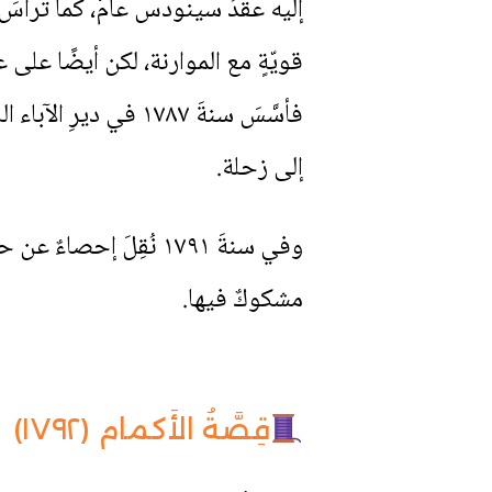
قويّةٍ مع الموارنة، لكن أيضًا على 
فأسَّسَ سنةَ ١٧٨٧ ف
إلى زحلة.
مشكوكٌ فيها.
قِصَّةُ الأَكمام (١٧٩٢)