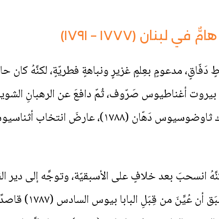
ي لبنان (١٧٧٧ – ١٧٩١)
َفّاقٍ، مدعومٍ بعِلمٍ غزيرٍ ونباهةٍ فطريّةٍ، لكنَّهُ كان حادّ
في قضايا عدّة. بعد وفاةِ البطريرك ثاوضوسيوس دَهّا
َ إلى سينودس عام (١٧٩٠) لكنَّهُ انسحبَ بعد خلافٍ على الأسبقيّة، وتوجَّه
للفصلِ في قضايا الموا