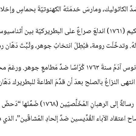
َ الكاثوليك، ومارسَ خدمَتَهُ الكهنوتيّةَ بحماسٍ وإخلا
بعدَ وفاةِ البطريرك مكسيموس حكيم (١٧٦١) اندلعَ صراعٌ على البطريركيّة 
تدخّلَت رومة، فبُطِلَ انتخابُ جوهر، وثُبِّتَ دَهّان رسم
خلالَ هذا الصراع ألَّفَ القَسُّ جُرمانوس آدَمُ سنةَ ١٧٦٣ كُرّاسً
في تلك الفترة ألَّفَ جُرمانوس آدَمُ رسالةً إ