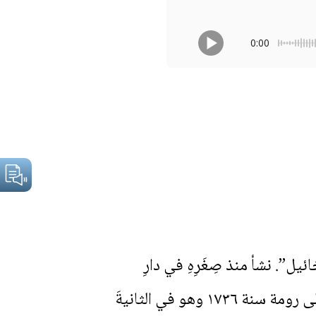
0:00
ائيل”. نشأ منذ صِغَرِهِ في دارِ
المطرانيّة، وتربّى وتثقّف على يدِ المطران مكسيموس حكيم الذي لاحَظَ نُبوغَهُ، فأرسلهُ إلى رومة سنة ١٧٣٦ وهو في الثانيةَ