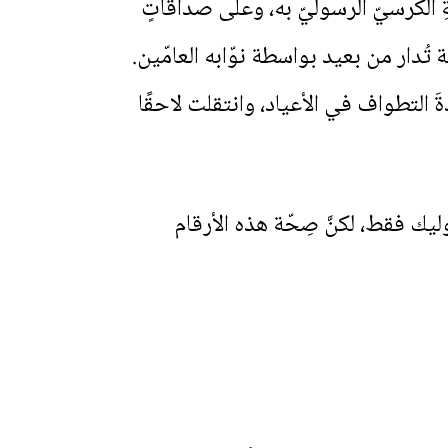
المارونيّ في بكركي (١٧٩٠). وهذا دلَّ على ثقةِ الكرسيّ الرسوليّ به، وعلى صداقاتٍ
 تُدار من بعيد بواسطة نوّابه العامّين.
شرت عادةَ التطواف في الأعياد، وانتقلت لاحقًا
ءٌ عن حلب ذكر أنَّ سُكّانها ٢٢٨٠٠٠ نسمة، بينهم ٩٢٠٠ روم كاثوليك فقط، لكنَّ صِحّة هذه الأرقام