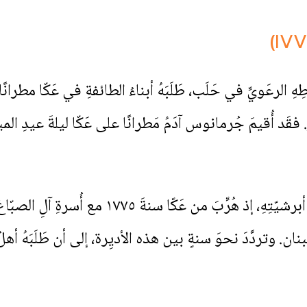
الرعَويِّ في حَلَب، طَلَبَهُ أبناءُ الطائفةِ في عَكّا مطران
لكنَّهُ لم يستطِعِ الإقامةَ طويلًا في أبرشيّتِ
بنان. وتردَّدَ نحوَ سنةٍ بين هذه الأديِرة، إلى أن طَلَبَهُ أهل