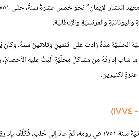
ِ واليونانيّةِ والفرنسيّةِ والإيطاليّة.
 الحلبيّةِ مدّةً زادت على اثنتينِ وثلاثينَ سنةً، وكان يُنتَ
ا شابَ إدارتَهُ من مشاكلَ محلّيّةٍ ألبَتْ عليه الأخصامَ، و
 عثرةٍ لكثيرين.
نالَ جُرمانوس آدَمُ الرِّسامةَ الكهنوتيّةَ سنةَ ١٧٥١ في رومة، ثُمَّ عادَ إلى