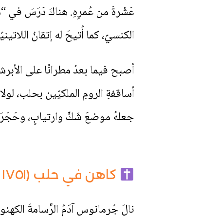
الكنسيّ، كما أُتيحَ له إتقانُ اللاتينيّة
أصبح فيما بعدُ مطرانًا على الأبرشيّةِ
أساقفةِ الرومِ الملكيّين بحلب، لولا م
جعلهُ موضعَ شَكٍّ وارتيابٍ، وحَجَرَ
كاهن في حلب (١٧٥١ – ١٧٧٤)