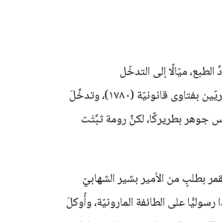
َ الطبع، ميّالًا إلى التدخّل
والمشاحنات. اصطدمَ أوّلًا بمطران بيروت أغناطيوس صَرّوف، ثُمّ دافعَ عن الرهبانِ الشويريّين بفتاوى قانونيّة (١٧٨٠)، وتدخَّلَ
ن (١٧٨٨)، عارضَ انتخاب أثناسيوس جوهر بطريركًا، لكنَّ رومة ثبَّتَت
 إلى دير القمر بطلبٍ من الأمير بشير الشهابيّ
رنة. وقد سبَق أن عُيِّنَ من قِبَلِ البابا بيوس السادس (١٧٨٧) قاصدًا رسوليًّا على الطائفة المارونيّة، وأُوكلَ