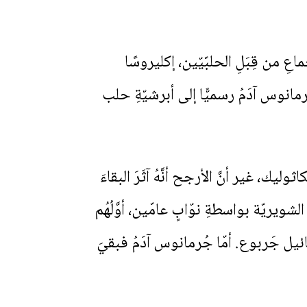
١، رُشِّحَ جُرمانوس آدَمُ بالإجماعِ من قِبَلِ الحلبّيّين، إكليروسًا
مانوس آدَمُ رسميًّا إلى أبرشيّةِ حلب
ليك، غير أنَّ الأرجح أنَّهُ آثَرَ البقاءَ
الشويريّة بواسطةِ نوّابٍ عامّين، أوَّلُهُم
نسيّ سنةَ ١٧٧٨، ثُمَّ خَلَفَهُ الخوري ميخائيل جَربوع. أمّا جُرمانوس آدَمُ فبقيَ