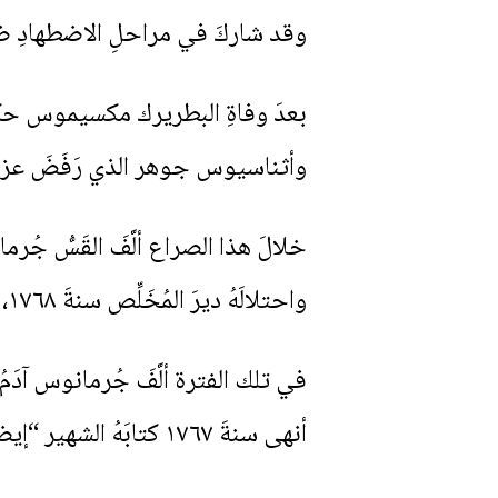
وقد شاركَ في مراحلِ الاضطهادِ ضدّ
وأثناسيوس جوهر الذي رَفَضَ عزلهُ. و
واحتلالَهُ ديرَ المُخَلِّص سنةَ ١٧٦٨، انتهى النزاعُ بالصلح بعدَ أن قدَّمَ الطاعةَ للبطريرك دَهّان، وحُلِّلَ من الحِرْم.
أنهى سنةَ ١٧٦٧ كتابَهُ الشهير “إيضاح اعتقاد الآباء القُدِّيسين ضدَّ إلحادِ المُشاقّين”، الذي دافعَ فيه بقوّةٍ عن المعتقدِ الكاثوليكيّ.