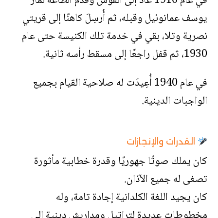
في عام 1910 عاد إلى القوش وقدم الطاعة لمار
يوسف عمانوئيل وقبله، ثم أُرسِلَ كاهنًا إلى قريتي
نصرية وتلا، بقي في خدمة تلك الكنيسة حتى عام
1930، ثم قفل راجعًا إلى مسقط رأسه ثانية.
في عام 1940 أُعِيدَت له صلاحية القيام بجميع
الواجبات الدينية.
القدرات والإنجازات
كان يملك صوتًا جهوريًا وقدرة خطابية مأثورة
تصغى له جميع الآذان.
كان يجيد اللغة الكلدانية إجادة تامة، وله
مخطوطات عديدة لتراتيل ومداريش دينية إلى